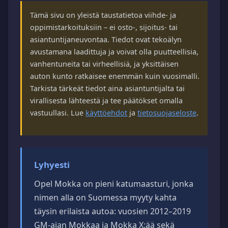
Tämä sivu on yleistä taustatietoa viihde- ja
oppimistarkoituksiin – ei osto-, sijoitus- tai
asiantuntijaneuvontaa. Tiedot ovat tekoälyn
avustamana laadittuja ja voivat olla puutteellisia,
vanhentuneita tai virheellisiä, ja yksittäisen
auton kunto ratkaisee enemmän kuin vuosimalli.
Tarkista tärkeät tiedot aina asiantuntijalta tai
virallisesta lähteestä ja tee päätökset omalla
vastuullasi. Lue
käyttöehdot
ja
tietosuojaseloste
.
Lyhyesti
Opel Mokka on pieni katumaasturi, jonka
nimen alla on Suomessa myyty kahta
täysin erilaista autoa: vuosien 2012–2019
GM-ajan Mokkaa ja Mokka X:ää sekä