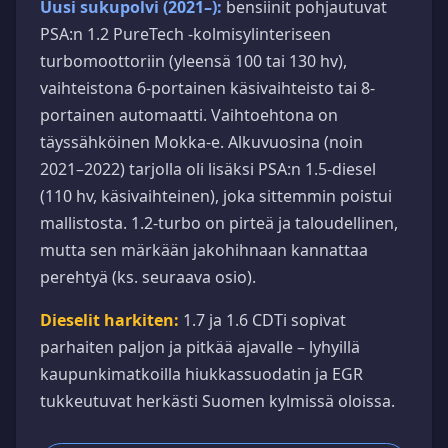
Uusi sukupolvi (2021–):
bensiinit pohjautuvat
PSA:n 1.2 PureTech -kolmisylinteriseen
turbomoottoriin (yleensä 100 tai 130 hv),
vaihteistona 6-portainen käsivaihteisto tai 8-
portainen automaatti. Vaihtoehtona on
täyssähköinen Mokka-e. Alkuvuosina (noin
2021–2022) tarjolla oli lisäksi PSA:n 1.5-diesel
(110 hv, käsivaihteinen), joka sittemmin poistui
mallistosta. 1.2-turbo on pirteä ja taloudellinen,
mutta sen märkään jakohihnaan kannattaa
perehtyä (ks. seuraava osio).
Dieselit harkiten:
1.7 ja 1.6 CDTi sopivat
parhaiten paljon ja pitkää ajavalle – lyhyillä
kaupunkimatkoilla hiukkassuodatin ja EGR
tukkeutuvat herkästi Suomen kylmissä oloissa.