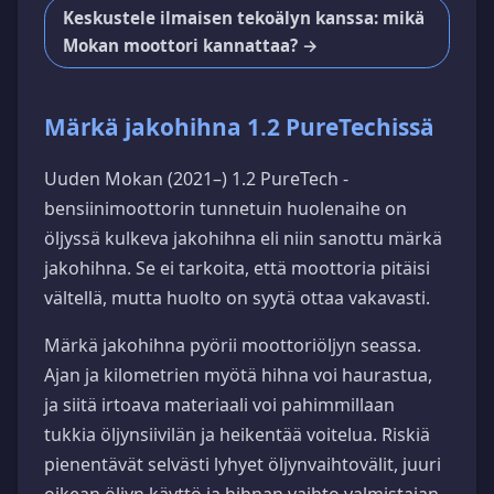
Keskustele ilmaisen tekoälyn kanssa: mikä
Mokan moottori kannattaa? →
Märkä jakohihna 1.2 PureTechissä
Uuden Mokan (2021–) 1.2 PureTech -
bensiinimoottorin tunnetuin huolenaihe on
öljyssä kulkeva jakohihna eli niin sanottu märkä
jakohihna. Se ei tarkoita, että moottoria pitäisi
vältellä, mutta huolto on syytä ottaa vakavasti.
Märkä jakohihna pyörii moottoriöljyn seassa.
Ajan ja kilometrien myötä hihna voi haurastua,
ja siitä irtoava materiaali voi pahimmillaan
tukkia öljynsiivilän ja heikentää voitelua. Riskiä
pienentävät selvästi lyhyet öljynvaihtovälit, juuri
oikean öljyn käyttö ja hihnan vaihto valmistajan