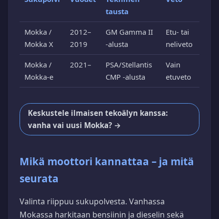
tausta
Mokka /
2012–
GM Gamma II
Etu- tai
Mokka X
2019
-alusta
neliveto
Mokka /
2021–
PSA/Stellantis
Vain
Mokka-e
CMP -alusta
etuveto
Keskustele ilmaisen tekoälyn kanssa:
vanha vai uusi Mokka? →
Mikä moottori kannattaa – ja mitä
seurata
Valinta riippuu sukupolvesta. Vanhassa
Mokassa harkitaan bensiinin ja dieselin sekä