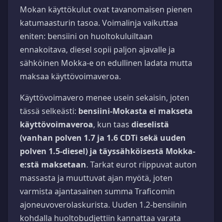
Mokan käyttökulut ovat tavanomaisen pienen
katumaasturin tasoa. Voimalinja vaikuttaa
eniten: bensiini on huoltokuluiltaan
ennakoitava, diesel sopii paljon ajavalle ja
sähköinen Mokka-e on edullinen ladata mutta
maksaa käyttövoimaveroa.
Käyttövoimavero menee usein sekaisin, joten
tässä selkeästi:
bensiini-Mokasta ei makseta
käyttövoimaveroa
, kun taas
dieselistä
(vanhan polven 1.7 ja 1.6 CDTi sekä uuden
polven 1.5-diesel) ja täyssähköisestä Mokka-
e:stä maksetaan
. Tarkat eurot riippuvat auton
massasta ja muuttuvat ajan myötä, joten
varmista ajantasainen summa Traficomin
ajoneuvoverolaskurista. Uuden 1.2-bensiinin
kohdalla huoltobudjettiin kannattaa varata