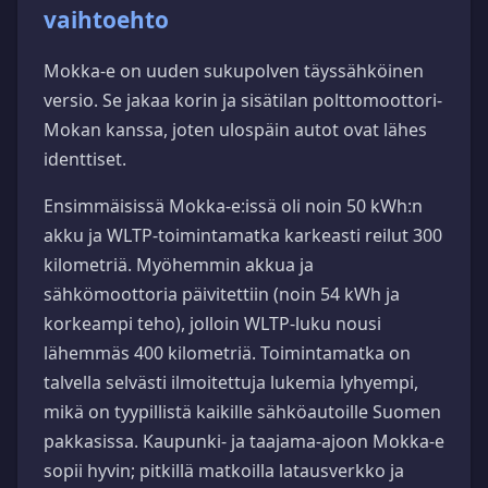
vaihtoehto
Mokka-e on uuden sukupolven täyssähköinen
versio. Se jakaa korin ja sisätilan polttomoottori-
Mokan kanssa, joten ulospäin autot ovat lähes
identtiset.
Ensimmäisissä Mokka-e:issä oli noin 50 kWh:n
akku ja WLTP-toimintamatka karkeasti reilut 300
kilometriä. Myöhemmin akkua ja
sähkömoottoria päivitettiin (noin 54 kWh ja
korkeampi teho), jolloin WLTP-luku nousi
lähemmäs 400 kilometriä. Toimintamatka on
talvella selvästi ilmoitettuja lukemia lyhyempi,
mikä on tyypillistä kaikille sähköautoille Suomen
pakkasissa. Kaupunki- ja taajama-ajoon Mokka-e
sopii hyvin; pitkillä matkoilla latausverkko ja