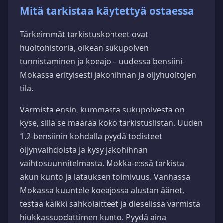
Mitä tarkistaa käytettyä ostaessa
Tärkeimmät tarkistuskohteet ovat
huoltohistoria, oikean sukupolven
tunnistaminen ja koeajo – uudessa bensiini-
Mokassa erityisesti jakohihnan ja öljyhuoltojen
tila.
Varmista ensin, kummasta sukupolvesta on
kyse, sillä se määrää koko tarkistuslistan. Uuden
1.2-bensiinin kohdalla pyydä todisteet
öljynvaihdoista ja kysy jakohihnan
vaihtosuunnitelmasta. Mokka-e:ssä tarkista
akun kunto ja latauksen toimivuus. Vanhassa
Mokassa kuuntele koeajossa alustan äänet,
testaa kaikki sähkölaitteet ja dieselissä varmista
hiukkassuodattimen kunto. Pyydä aina