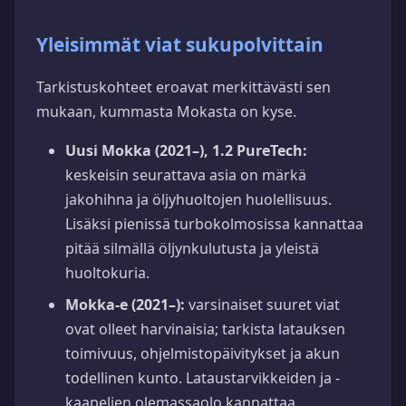
Yleisimmät viat sukupolvittain
Tarkistuskohteet eroavat merkittävästi sen
mukaan, kummasta Mokasta on kyse.
Uusi Mokka (2021–), 1.2 PureTech:
keskeisin seurattava asia on märkä
jakohihna ja öljyhuoltojen huolellisuus.
Lisäksi pienissä turbokolmosissa kannattaa
pitää silmällä öljynkulutusta ja yleistä
huoltokuria.
Mokka-e (2021–):
varsinaiset suuret viat
ovat olleet harvinaisia; tarkista latauksen
toimivuus, ohjelmistopäivitykset ja akun
todellinen kunto. Lataustarvikkeiden ja -
kaapelien olemassaolo kannattaa