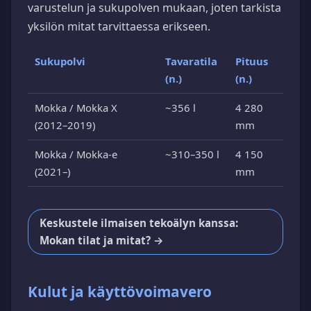
varustelun ja sukupolven mukaan, joten tarkista
yksilön mitat tarvittaessa erikseen.
Sukupolvi
Tavaratila
Pituus
(n.)
(n.)
Mokka / Mokka X
~356 l
4 280
(2012–2019)
mm
Mokka / Mokka-e
~310–350 l
4 150
(2021–)
mm
Keskustele ilmaisen tekoälyn kanssa:
Mokan tilat ja mitat? →
Kulut ja käyttövoimavero