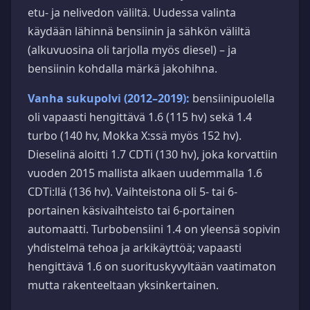
etu- ja nelivedon väliltä. Uudessa valinta
käydään lähinnä bensiinin ja sähkön väliltä
(alkuvuosina oli tarjolla myös diesel) – ja
bensiinin kohdalla märkä jakohihna.
Vanha sukupolvi (2012–2019):
bensiinipuolella
oli vapaasti hengittävä 1.6 (115 hv) sekä 1.4
turbo (140 hv, Mokka X:ssä myös 152 hv).
Dieselinä aloitti 1.7 CDTi (130 hv), joka korvattiin
vuoden 2015 mallista alkaen uudemmalla 1.6
CDTi:llä (136 hv). Vaihteistona oli 5- tai 6-
portainen käsivaihteisto tai 6-portainen
automaatti. Turbobensiini 1.4 on yleensä sopivin
yhdistelmä tehoa ja arkikäyttöä; vapaasti
hengittävä 1.6 on suorituskyvyltään vaatimaton
mutta rakenteeltaan yksinkertainen.