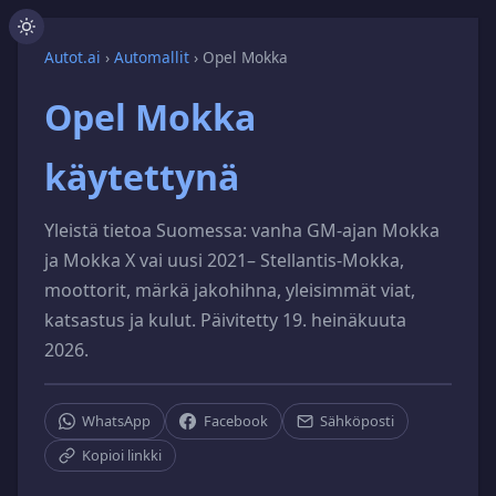
Autot.ai
›
Automallit
›
Opel Mokka
Opel Mokka
käytettynä
Yleistä tietoa Suomessa: vanha GM-ajan Mokka
ja Mokka X vai uusi 2021– Stellantis-Mokka,
moottorit, märkä jakohihna, yleisimmät viat,
katsastus ja kulut. Päivitetty 19. heinäkuuta
2026.
WhatsApp
Facebook
Sähköposti
Kopioi linkki