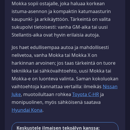
Mokka sopii ostajalle, joka haluaa korkean
istuma-asennon ja kompaktin katumaasturin
kaupunki- ja arkikäyttöön. Tärkeintä on valita
sukupolvi tietoisesti: vanha GM-aika tai uusi
Stellantis-aika ovat hyvin erilaisia autoja.
Jos haet edullisempaa autoa ja mahdollisesti
nelivetoa, vanha Mokka tai Mokka X on
harkinnan arvoinen; jos taas tärkeintä on tuore
tekniikka tai sähkövaihtoehto, uusi Mokka tai
Mokka-e on luonteva valinta. Saman kokoluokan
vaihtoehtoja kannattaa vertailla: ilmeikäs
Nissan
Juke
, muotoilultaan rohkea
Toyota C-HR
ja
monipuolinen, myös sähköisenä saatava
Hyundai Kona
.
Keskustele ilmaisen tekoälyn kanssa: