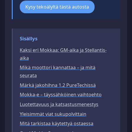
Kysy tekoälyltä tästä autosta
Sisällys
Kaksi eri Mokkaa: GM-aika ja Stellantis-
aika
Mikä moottori kannattaa – ja mitä
seurata
Märkä jakohihna 1.2 PureTechissä
Mokka-e – täyssähköinen vaihtoehto
Luotettavuus ja katsastusmenestys
Yleisimmät viat sukupolvittain
Mitä tarkistaa käytettyä ostaessa