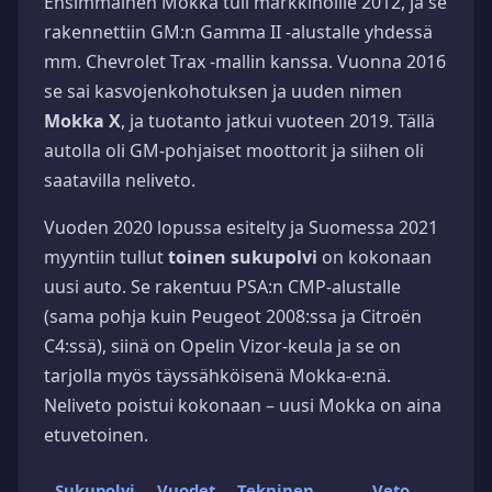
Ensimmäinen Mokka tuli markkinoille 2012, ja se
rakennettiin GM:n Gamma II -alustalle yhdessä
mm. Chevrolet Trax -mallin kanssa. Vuonna 2016
se sai kasvojenkohotuksen ja uuden nimen
Mokka X
, ja tuotanto jatkui vuoteen 2019. Tällä
autolla oli GM-pohjaiset moottorit ja siihen oli
saatavilla neliveto.
Vuoden 2020 lopussa esitelty ja Suomessa 2021
myyntiin tullut
toinen sukupolvi
on kokonaan
uusi auto. Se rakentuu PSA:n CMP-alustalle
(sama pohja kuin Peugeot 2008:ssa ja Citroën
C4:ssä), siinä on Opelin Vizor-keula ja se on
tarjolla myös täyssähköisenä Mokka-e:nä.
Neliveto poistui kokonaan – uusi Mokka on aina
etuvetoinen.
Sukupolvi
Vuodet
Tekninen
Veto