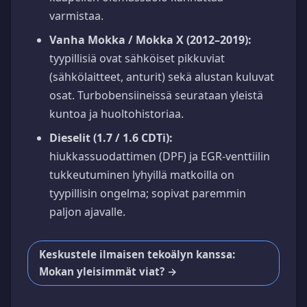
varmistaa.
Vanha Mokka / Mokka X (2012–2019):
tyypillisiä ovat sähköiset pikkuviat
(sähkölaitteet, anturit) sekä alustan kuluvat
osat. Turbobensiineissä seurataan yleistä
kuntoa ja huoltohistoriaa.
Dieselit (1.7 / 1.6 CDTi):
hiukkassuodattimen (DPF) ja EGR-venttiilin
tukkeutuminen lyhyillä matkoilla on
tyypillisin ongelma; sopivat paremmin
paljon ajavalle.
Keskustele ilmaisen tekoälyn kanssa:
Mokan yleisimmät viat? →