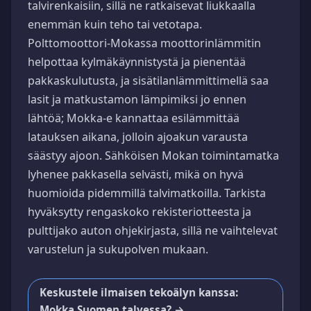
talvirenkaisiin, sillä ne ratkaisevat liukkaalla
enemmän kuin teho tai vetotapa.
Polttomoottori-Mokassa moottorinlämmitin
helpottaa kylmäkäynnistystä ja pienentää
pakkaskulutusta, ja sisätilanlämmittimellä saa
lasit ja matkustamon lämpimiksi jo ennen
lähtöä; Mokka-e kannattaa esilämmittää
latauksen aikana, jolloin ajoakun varausta
säästyy ajoon. Sähköisen Mokan toimintamatka
lyhenee pakkasella selvästi, mikä on hyvä
huomioida pidemmillä talvimatkoilla. Tarkista
hyväksytty rengaskoko rekisteriotteesta ja
pulttijako auton ohjekirjasta, sillä ne vaihtelevat
varustelun ja sukupolven mukaan.
Keskustele ilmaisen tekoälyn kanssa:
Mokka Suomen talvessa? →