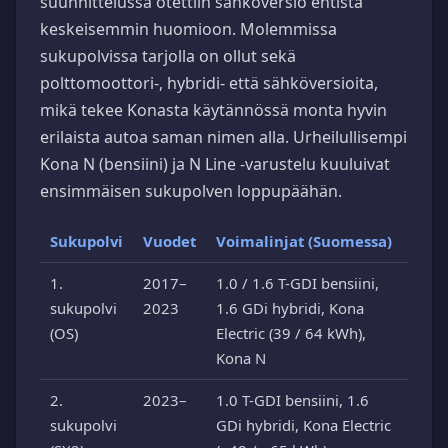
suunnittelussa otettiin sähköversio entistä
keskeisemmin huomioon. Molemmissa
sukupolvissa tarjolla on ollut sekä
polttomoottori-, hybridi- että sähköversioita,
mikä tekee Konasta käytännössä monta hyvin
erilaista autoa saman nimen alla. Urheilullisempi
Kona N (bensiini) ja N Line -varustelu kuuluivat
ensimmäisen sukupolven loppupäähän.
Sukupolvi
Vuodet
Voimalinjat (Suomessa)
1.
2017–
1.0 / 1.6 T-GDI bensiini,
sukupolvi
2023
1.6 GDi hybridi, Kona
(OS)
Electric (39 / 64 kWh),
Kona N
2.
2023–
1.0 T-GDI bensiini, 1.6
sukupolvi
GDi hybridi, Kona Electric