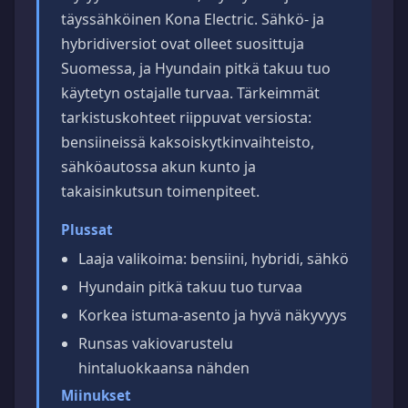
täyssähköinen Kona Electric. Sähkö- ja
hybridiversiot ovat olleet suosittuja
Suomessa, ja Hyundain pitkä takuu tuo
käytetyn ostajalle turvaa. Tärkeimmät
tarkistuskohteet riippuvat versiosta:
bensiineissä kaksoiskytkinvaihteisto,
sähköautossa akun kunto ja
takaisinkutsun toimenpiteet.
Plussat
Laaja valikoima: bensiini, hybridi, sähkö
Hyundain pitkä takuu tuo turvaa
Korkea istuma-asento ja hyvä näkyvyys
Runsas vakiovarustelu
hintaluokkaansa nähden
Miinukset