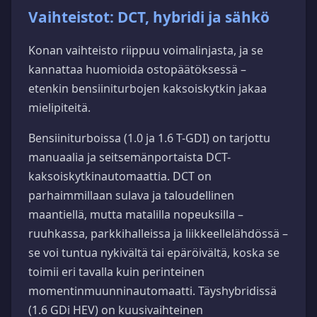
Vaihteistot: DCT, hybridi ja sähkö
Konan vaihteisto riippuu voimalinjasta, ja se
kannattaa huomioida ostopäätöksessä –
etenkin bensiiniturbojen kaksoiskytkin jakaa
mielipiteitä.
Bensiiniturboissa (1.0 ja 1.6 T-GDI) on tarjottu
manuaalia ja seitsemänportaista DCT-
kaksoiskytkinautomaattia. DCT on
parhaimmillaan sulava ja taloudellinen
maantiellä, mutta matalilla nopeuksilla –
ruuhkassa, parkkihalleissa ja liikkeellelähdössä –
se voi tuntua nykivältä tai epäröivältä, koska se
toimii eri tavalla kuin perinteinen
momentinmuunninautomaatti. Täyshybridissä
(1.6 GDi HEV) on kuusivaihteinen