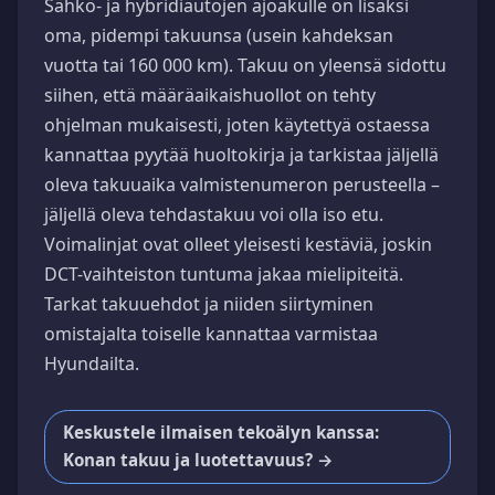
Sähkö- ja hybridiautojen ajoakulle on lisäksi
oma, pidempi takuunsa (usein kahdeksan
vuotta tai 160 000 km). Takuu on yleensä sidottu
siihen, että määräaikaishuollot on tehty
ohjelman mukaisesti, joten käytettyä ostaessa
kannattaa pyytää huoltokirja ja tarkistaa jäljellä
oleva takuuaika valmistenumeron perusteella –
jäljellä oleva tehdastakuu voi olla iso etu.
Voimalinjat ovat olleet yleisesti kestäviä, joskin
DCT-vaihteiston tuntuma jakaa mielipiteitä.
Tarkat takuuehdot ja niiden siirtyminen
omistajalta toiselle kannattaa varmistaa
Hyundailta.
Keskustele ilmaisen tekoälyn kanssa:
Konan takuu ja luotettavuus? →