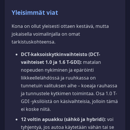
Yleisimmät viat
Kona on ollut yleisesti ottaen kestävä, mutta
jokaisella voimalinjalla on omat
tarkistuskohteensa.
DCT-kaksoiskytkinvaihteisto (DCT-
vaihteiset 1.0 ja 1.6 T-GDI):
matalan
nopeuden nykiminen ja epäröinti
liikkeellelähdössä ja ruuhkassa on
tunnetuin valituksen aihe – koeaja rauhassa
ja tunnustele kytkimen toimintaa. Osa 1.0 T-
GDI -yksilöistä on käsivaihteisia, jolloin tämä
ei koske niitä.
12 voltin apuakku (sähkö ja hybridi):
voi
tyhjentyä, jos autoa käytetään vähän tai se