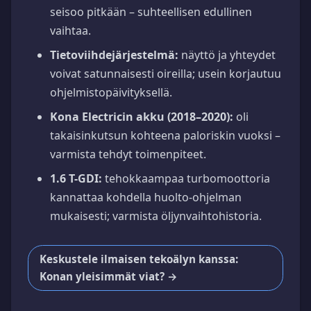
seisoo pitkään – suhteellisen edullinen
vaihtaa.
Tietoviihdejärjestelmä:
näyttö ja yhteydet
voivat satunnaisesti oireilla; usein korjautuu
ohjelmistopäivityksellä.
Kona Electricin akku (2018–2020):
oli
takaisinkutsun kohteena paloriskin vuoksi –
varmista tehdyt toimenpiteet.
1.6 T-GDI:
tehokkaampaa turbomoottoria
kannattaa kohdella huolto-ohjelman
mukaisesti; varmista öljynvaihtohistoria.
Keskustele ilmaisen tekoälyn kanssa:
Konan yleisimmät viat? →