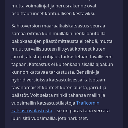
mutta voimalinjat ja perusrakenne ovat
osoittautuneet kohtuullisen kestäviksi.
Sähköversion määräaikaiskatsastus seuraa
samaa rytmiä kuin muillakin henkilöautoilla:
pakokaasujen päästömittausta ei tehdä, mutta
muut turvallisuuteen liittyvät kohteet kuten
jarrut, alusta ja ohjaus tarkastetaan tavalliseen
tapaan. Katsastus ei kuitenkaan sisällä ajoakun
kunnon kattavaa tarkastusta. Bensiini- ja
hybridiversioissa katsastuksessa katsotaan
tavanomaiset kohteet kuten alusta, jarrut ja
päästöt. Voit selata minkä tahansa mallin ja
vuosimallin katsastustilastoja
Traficomin
katsastustilastosta
– se on paras tapa verrata
juuri sitä vuosimallia, jota harkitset.