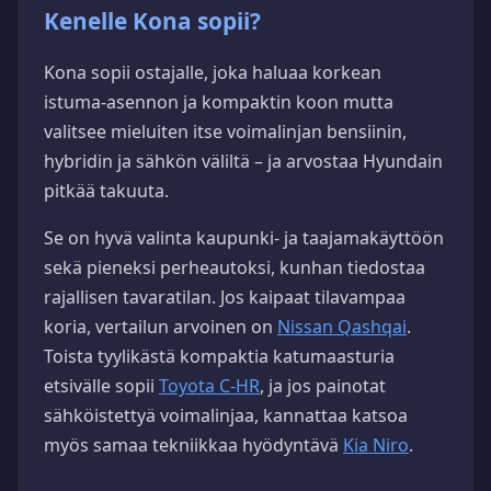
Kenelle Kona sopii?
Kona sopii ostajalle, joka haluaa korkean
istuma-asennon ja kompaktin koon mutta
valitsee mieluiten itse voimalinjan bensiinin,
hybridin ja sähkön väliltä – ja arvostaa Hyundain
pitkää takuuta.
Se on hyvä valinta kaupunki- ja taajamakäyttöön
sekä pieneksi perheautoksi, kunhan tiedostaa
rajallisen tavaratilan. Jos kaipaat tilavampaa
koria, vertailun arvoinen on
Nissan Qashqai
.
Toista tyylikästä kompaktia katumaasturia
etsivälle sopii
Toyota C-HR
, ja jos painotat
sähköistettyä voimalinjaa, kannattaa katsoa
myös samaa tekniikkaa hyödyntävä
Kia Niro
.