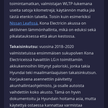
toimintamatkan, valmistajan WLTP-lukemana
useita satoja kilometrejä; käytännön matka jää
tästä etenkin talvella. Toisin kuin esimerkiksi
Nissan Leafissä
, Kona Electricin akussa on
aktiivinen lämmönhallinta, mikä on eduksi sekä
pikalatauksessa että akun kestossa.
Takaisinkutsu:
vuosina 2018–2020
valmistetuissa ensimmäisen sukupolven Kona
Electriceissä havaittiin LG:n toimittamiin
akkukennoihin liittynyt paloriski, jonka takia
Hyundai teki maailmanlaajuisen takaisinkutsun.
Korjauksena asennettiin päivitetty
akunhallintaohjelmisto, ja osalle autoista
vaihdettiin koko akusto. Tämä on hyvin
dokumentoitu ja Hyundain hoitama asia, mutta
käytettyä ostaessa kannattaa varmistaa