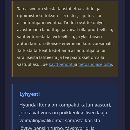
Tämä sivu on yleistä taustatietoa viihde- ja
oppimistarkoituksiin – ei osto-, sijoitus- tai
asiantuntijaneuvontaa. Tiedot ovat tekoälyn
avustamana laadittuja ja voivat olla puutteellisia,
vanhentuneita tai virheellisiä, ja yksittäisen
auton kunto ratkaisee enemmän kuin vuosimalli.
Tarkista tärkeät tiedot aina asiantuntijalta tai
virallisesta lähteestä ja tee päätökset omalla
vastuullasi. Lue
käyttöehdot
ja
tietosuojaseloste
.
Lyhyesti
Hyundai Kona on kompakti katumaasturi,
jonka vahvuus on poikkeuksellisen laaja
voimalinjavalikoima: samasta korista
löytyy bensiiniturbo, täyshybridi ja