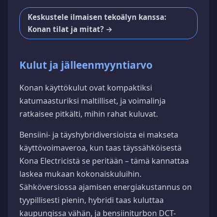
Keskustele ilmaisen tekoälyn kanssa:
Konan tilat ja mitat? →
Kulut ja jälleenmyyntiarvo
Konan käyttökulut ovat kompaktiksi
katumaasturiksi maltilliset, ja voimalinja
ratkaisee pitkälti, mihin rahat kuluvat.
Bensiini- ja täyshybridiversioista ei makseta
käyttövoimaveroa, kun taas täyssähköisestä
Kona Electricistä se peritään – tämä kannattaa
laskea mukaan kokonaiskuluihin.
Sähköversiossa ajamisen energiakustannus on
tyypillisesti pienin, hybridi taas kuluttaa
kaupungissa vähän, ja bensiiniturbon DCT-