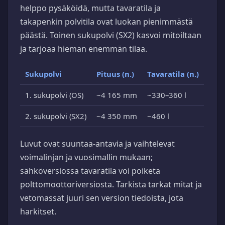
helppo pysäköidä, mutta tavaratila ja
takapenkin polvitila ovat luokan pienimmästä
päästä. Toinen sukupolvi (SX2) kasvoi mitoiltaan
ja tarjoaa hieman enemmän tilaa.
Sukupolvi
Pituus (n.)
Tavaratila (n.)
1. sukupolvi (OS)
~4 165 mm
~330–360 l
2. sukupolvi (SX2)
~4 350 mm
~460 l
Luvut ovat suuntaa-antavia ja vaihtelevat
voimalinjan ja vuosimallin mukaan;
sähköversiossa tavaratila voi poiketa
polttomoottoriversiosta. Tarkista tarkat mitat ja
vetomassat juuri sen version tiedoista, jota
harkitset.