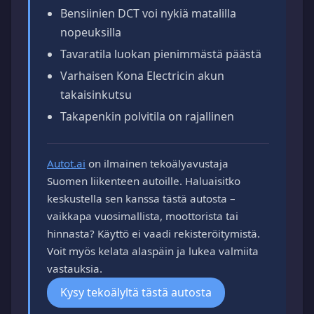
Bensiinien DCT voi nykiä matalilla
nopeuksilla
Tavaratila luokan pienimmästä päästä
Varhaisen Kona Electricin akun
takaisinkutsu
Takapenkin polvitila on rajallinen
Autot.ai
on ilmainen tekoälyavustaja
Suomen liikenteen autoille. Haluaisitko
keskustella sen kanssa tästä autosta –
vaikkapa vuosimallista, moottorista tai
hinnasta? Käyttö ei vaadi rekisteröitymistä.
Voit myös kelata alaspäin ja lukea valmiita
vastauksia.
Kysy tekoälyltä tästä autosta