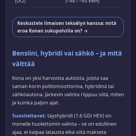
(SX2)
(~48 / ~65 kWh)
Keskustele ilmaisen tekoälyn kanssa: mitä
eroa Konan sukupolvilla on? →
Bensiini, hybridi vai sähkö – ja mitä
välttää
Kona on yksi harvoista autoista, joista saa
saman korin polttomoottorina, hybridinä tai
sähköautona. Järkevin valinta riippuu siitä, miten
ja kuinka paljon ajat.
Suositeltavat:
täyshybridi (1.6 GDi HEV) on
monelle huolettomin valinta – se on edullinen
ajaa, ei kaipaa latausta eikä siitä makseta