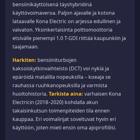
bensiinikäyttöisenä täyshybridinä
käyttövoimaveroa. Paljon ajavalle ja kotona
lataavalle Kona Electric on arjessa edullinen ja
vaivaton. Yksinkertaisinta polttomoottoria
etsivälle pienempi 1.0 T-GDI riittää kaupunkiin ja
taajamaan.
Harkiten:
bensiiniturbojen
kaksoiskytkinvaihteisto (DCT) voi nykiä ja
epäröidä matalilla nopeuksilla – koeaja se
rauhassa ruuhkanopeuksilla ja varmista
huoltohistoria.
Tarkista aina:
varhaisen Kona
Electricin (2018–2020) kohdalla akun
takaisinkutsun toimenpiteiden tila ennen
kauppaa. Eri voimalinjat soveltuvat hyvin eri
käyttöön, joten mieti ensin oma ajoprofiilisi.