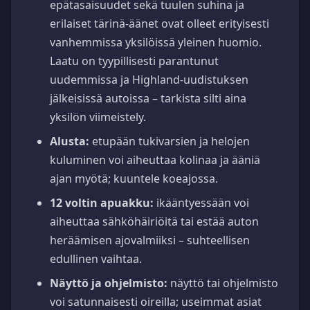
epätasaisuudet sekä tuulen suhina ja
erilaiset tärinä-äänet ovat olleet erityisesti
vanhemmissa yksilöissä yleinen huomio.
Laatu on tyypillisesti parantunut
uudemmissa ja Highland-uudistuksen
jälkeisissä autoissa – tarkista silti aina
yksilön viimeistely.
Alusta:
etupään tukivarsien ja helojen
kuluminen voi aiheuttaa kolinaa ja ääniä
ajan myötä; kuuntele koeajossa.
12 voltin apuakku:
ikääntyessään voi
aiheuttaa sähköhäiriöitä tai estää auton
heräämisen ajovalmiiksi – suhteellisen
edullinen vaihtaa.
Näyttö ja ohjelmisto:
näyttö tai ohjelmisto
voi satunnaisesti oireilla; useimmat asiat