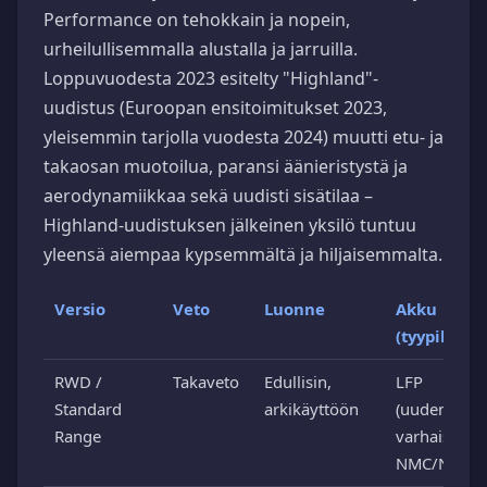
Performance on tehokkain ja nopein,
urheilullisemmalla alustalla ja jarruilla.
Loppuvuodesta 2023 esitelty "Highland"-
uudistus (Euroopan ensitoimitukset 2023,
yleisemmin tarjolla vuodesta 2024) muutti etu- ja
takaosan muotoilua, paransi äänieristystä ja
aerodynamiikkaa sekä uudisti sisätilaa –
Highland-uudistuksen jälkeinen yksilö tuntuu
yleensä aiempaa kypsemmältä ja hiljaisemmalta.
Versio
Veto
Luonne
Akku
(tyypillisest
RWD /
Takaveto
Edullisin,
LFP
Standard
arkikäyttöön
(uudemmiss
Range
varhaisissa
NMC/NCA