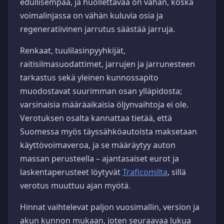
edullisempaa, ja huollettavaa on vähän, koska
voimalinjassa on vähän kuluvia osia ja
regeneratiivinen jarrutus säästää jarruja.
Renkaat, tuulilasinpyyhkijät,
raitisilmasuodattimet, jarrujen ja jarrunesteen
tarkastus sekä yleinen kunnossapito
muodostavat suurimman osan ylläpidosta;
varsinaisia määräaikaisia öljynvaihtoja ei ole.
Verotuksen osalta kannattaa tietää, että
Suomessa myös täyssähköautoista maksetaan
käyttövoimaveroa, ja se määräytyy auton
massan perusteella – ajantasaiset eurot ja
laskentaperusteet löytyvät
Traficomilta
, sillä
verotus muuttuu ajan myötä.
Hinnat vaihtelevat paljon vuosimallin, version ja
akun kunnon mukaan, joten seuraavaa lukua