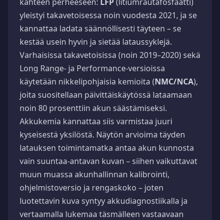
kahteen perheeseen:
LFP
(litiumrautafosfaatti)
yleistyi takavetoisessa noin vuodesta 2021, ja se
kannattaa ladata säännöllisesti täyteen – se
kestää usein hyvin ja sietää lataussyklejä.
Varhaisissa takavetoisissa (noin 2019–2020) sekä
Long Range- ja Performance-versioissa
käytetään nikkelipohjaisia kemioita (
NMC/NCA
),
joita suositellaan päivittäiskäytössä lataamaan
noin 80 prosenttiin akun säästämiseksi.
Akkukemia kannattaa siis varmistaa juuri
kyseisestä yksilöstä. Näytön arvioima täyden
latauksen toimintamatka antaa akun kunnosta
vain suuntaa-antavan kuvan – siihen vaikuttavat
muun muassa akunhallinnan kalibrointi,
ohjelmistoversio ja rengaskoko – joten
luotettavin kuva syntyy akkudiagnostiikalla ja
vertaamalla lukemaa täsmälleen vastaavaan