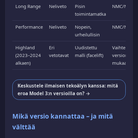
Long Range
Neliveto
Pisin
NMC/NCA
toimintamatka
Performance
Neliveto
Nopein,
NMC/NCA
urheilullisin
Highland
Eri
Uudistettu
Vaihtelee
(2023–2024
vetotavat
malli (facelift)
version
alkaen)
mukaan
Keskustele ilmaisen tekoälyn kanssa: mitä
eroa Model 3:n versioilla on? →
Mikä versio kannattaa – ja mitä
välttää