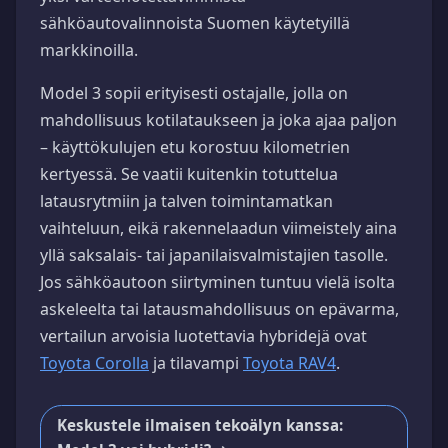
sähköautovalinnoista Suomen käytetyillä
markkinoilla.
Model 3 sopii erityisesti ostajalle, jolla on
mahdollisuus kotilataukseen ja joka ajaa paljon
– käyttökulujen etu korostuu kilometrien
kertyessä. Se vaatii kuitenkin totuttelua
latausrytmiin ja talven toimintamatkan
vaihteluun, eikä rakennelaadun viimeistely aina
yllä saksalais- tai japanilaisvalmistajien tasolle.
Jos sähköautoon siirtyminen tuntuu vielä isolta
askeleelta tai latausmahdollisuus on epävarma,
vertailun arvoisia luotettavia hybridejä ovat
Toyota Corolla
ja tilavampi
Toyota RAV4
.
Keskustele ilmaisen tekoälyn kanssa: