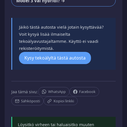
Model 3 vai hybridi? →
Jäikö tästä autosta vielä jotain kysyttävää?
Voit kysyä lisää ilmaiselta
tekoälyavustajaltamme. Käyttö ei vaadi
rekisteröitymistä.
Kysy tekoälyltä tästä autosta
Jaa tämä sivu:
WhatsApp
Facebook
Sähköposti
Kopioi linkki
Löysitkö virheen tai haluaisitko muuten