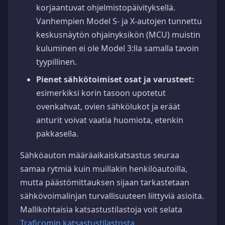
korjaantuvat ohjelmistopäivityksellä.
Vanhempien Model S- ja X-autojen tunnettu
keskusnäytön ohjainyksikön (MCU) muistin
kuluminen ei ole Model 3:lla samalla tavoin
tyypillinen.
Pienet sähkötoimiset osat ja varusteet:
esimerkiksi korin tasoon upotetut
ovenkahvat, ovien sähkölukot ja eräät
anturit voivat vaatia huomiota, etenkin
pakkasella.
Sähköauton määräaikaiskatsastus seuraa
samaa rytmiä kuin muillakin henkilöautoilla,
mutta päästömittauksen sijaan tarkastetaan
sähkövoimalinjan turvallisuuteen liittyviä asioita.
Mallikohtaisia katsastustilastoja voit selata
Traficomin katsastustilastosta
.