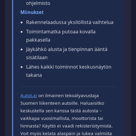
ohjelmisto
Miinukset
Rakennelaadussa yksilöllistä vaihtelua
Toimintamatka putoaa kovalla
pakkasella
Jäykähkö alusta ja tienpinnan ääntä
sisätilaan
Lähes kaikki toiminnot keskusnäytön
takana
Autot.ai
on ilmainen tekoälyavustaja
Suomen liikenteen autoille. Haluaisitko
keskustella sen kanssa tästä autosta –
vaikkapa vuosimallista, moottorista tai
hinnasta? Käyttö ei vaadi rekisteröitymistä.
Voit myös kelata alaspäin ja lukea valmiita