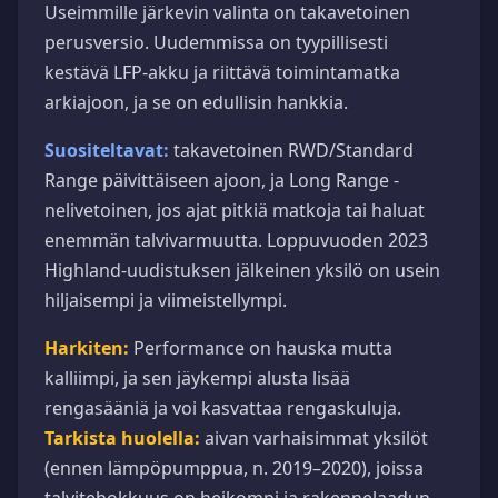
Useimmille järkevin valinta on takavetoinen
perusversio. Uudemmissa on tyypillisesti
kestävä LFP-akku ja riittävä toimintamatka
arkiajoon, ja se on edullisin hankkia.
Suositeltavat:
takavetoinen RWD/Standard
Range päivittäiseen ajoon, ja Long Range -
nelivetoinen, jos ajat pitkiä matkoja tai haluat
enemmän talvivarmuutta. Loppuvuoden 2023
Highland-uudistuksen jälkeinen yksilö on usein
hiljaisempi ja viimeistellympi.
Harkiten:
Performance on hauska mutta
kalliimpi, ja sen jäykempi alusta lisää
rengasääniä ja voi kasvattaa rengaskuluja.
Tarkista huolella:
aivan varhaisimmat yksilöt
(ennen lämpöpumppua, n. 2019–2020), joissa