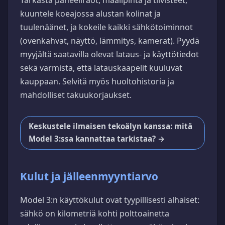
Tarkasta paneeliraot, maalipinta ja tiivisteet,
kuuntele koeajossa alustan kolinat ja
tuulenäänet, ja kokeile kaikki sähkötoiminnot
(ovenkahvat, näyttö, lämmitys, kamerat). Pyydä
myyjältä saatavilla olevat lataus- ja käyttötiedot
sekä varmista, että latauskaapelit kuuluvat
kauppaan. Selvitä myös huoltohistoria ja
mahdolliset takuukorjaukset.
Keskustele ilmaisen tekoälyn kanssa: mitä
Model 3:ssa kannattaa tarkistaa? →
Kulut ja jälleenmyyntiarvo
Model 3:n käyttökulut ovat tyypillisesti alhaiset:
sähkö on kilometriä kohti polttoainetta