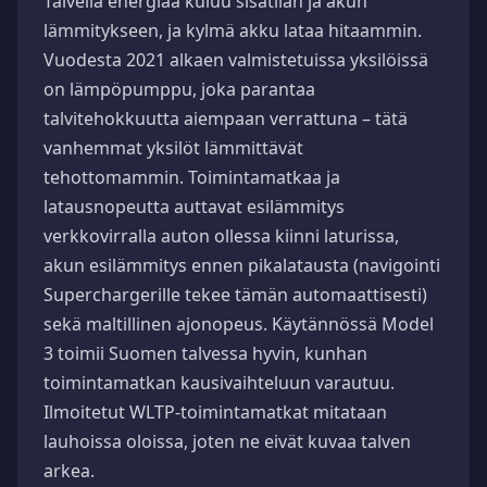
Talvella energiaa kuluu sisätilan ja akun
lämmitykseen, ja kylmä akku lataa hitaammin.
Vuodesta 2021 alkaen valmistetuissa yksilöissä
on lämpöpumppu, joka parantaa
talvitehokkuutta aiempaan verrattuna – tätä
vanhemmat yksilöt lämmittävät
tehottomammin. Toimintamatkaa ja
latausnopeutta auttavat esilämmitys
verkkovirralla auton ollessa kiinni laturissa,
akun esilämmitys ennen pikalatausta (navigointi
Superchargerille tekee tämän automaattisesti)
sekä maltillinen ajonopeus. Käytännössä Model
3 toimii Suomen talvessa hyvin, kunhan
toimintamatkan kausivaihteluun varautuu.
Ilmoitetut WLTP-toimintamatkat mitataan
lauhoissa oloissa, joten ne eivät kuvaa talven
arkea.