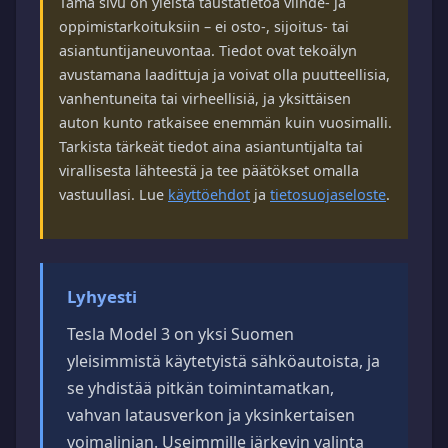
Tämä sivu on yleistä taustatietoa viihde- ja
oppimistarkoituksiin – ei osto-, sijoitus- tai
asiantuntijaneuvontaa. Tiedot ovat tekoälyn
avustamana laadittuja ja voivat olla puutteellisia,
vanhentuneita tai virheellisiä, ja yksittäisen
auton kunto ratkaisee enemmän kuin vuosimalli.
Tarkista tärkeät tiedot aina asiantuntijalta tai
virallisesta lähteestä ja tee päätökset omalla
vastuullasi. Lue
käyttöehdot
ja
tietosuojaseloste
.
Lyhyesti
Tesla Model 3 on yksi Suomen
yleisimmistä käytetyistä sähköautoista, ja
se yhdistää pitkän toimintamatkan,
vahvan latausverkon ja yksinkertaisen
voimalinjan. Useimmille järkevin valinta