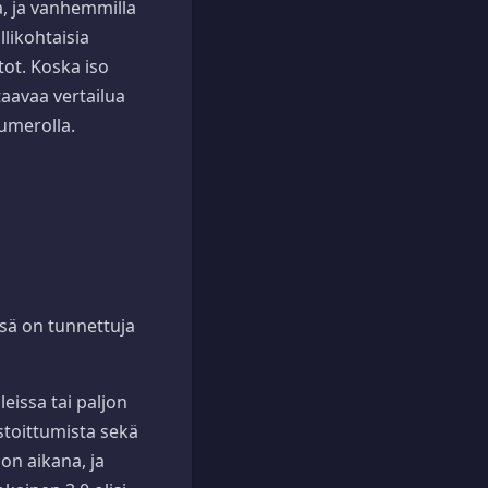
a, ja vanhemmilla
llikohtaisia
tot. Koska iso
taavaa vertailua
numerolla.
sä on tunnettuja
eissa tai paljon
stoittumista sekä
on aikana, ja