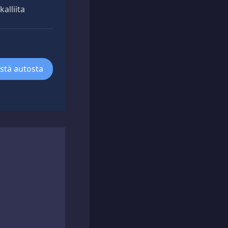
alliita
ästä autosta