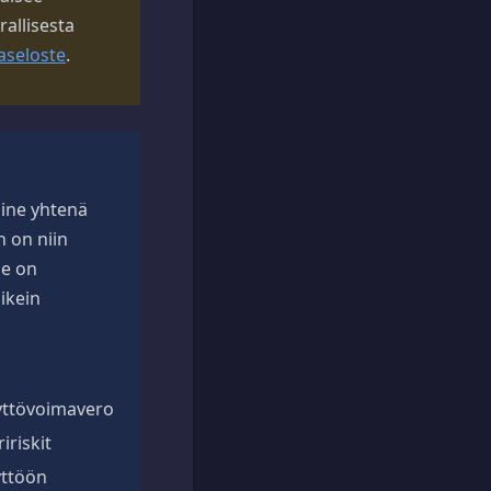
rallisesta
aseloste
.
aine yhtenä
n on niin
Se on
ikein
äyttövoimavero
riskit
yttöön