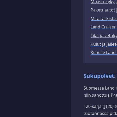
Maastokyky 
Pakettiautot 
Mitä tarkista
Land Cruiser
Tilat ja vetok
Kulut ja jäll
Kenelle Land 
Sukupolvet: 
Suomessa Land Cr
niin sanottua Pra
120-sarja (J120) 
tuotannossa pit