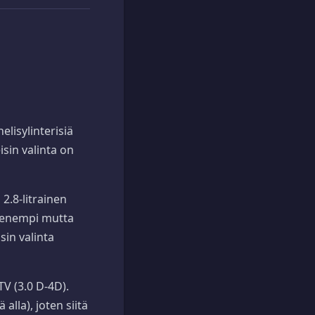
lisylinterisiä
isin valinta on
2.8-litrainen
pienempi mutta
sin valinta
TV (3.0 D-4D).
alla), joten siitä