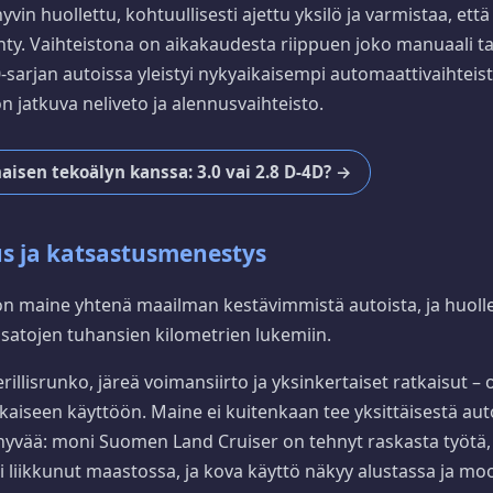
yvin huollettu, kohtuullisesti ajettu yksilö ja varmistaa, ett
ehty. Vaihteistona on aikakaudesta riippuen joko manuaali ta
arjan autoissa yleistyi nykyaikaisempi automaattivaihteist
n jatkuva neliveto ja alennusvaihteisto.
aisen tekoälyn kanssa: 3.0 vai 2.8 D-4D? →
s ja katsastusmenestys
 on maine yhtenä maailman kestävimmistä autoista, ja huolle
 satojen tuhansien kilometrien lukemiin.
illisrunko, järeä voimansiirto ja yksinkertaiset ratkaisut –
ikaiseen käyttöön. Maine ei kuitenkaan tee yksittäisestä aut
hyvää: moni Suomen Land Cruiser on tehnyt raskasta työtä,
 liikkunut maastossa, ja kova käyttö näkyy alustassa ja moo