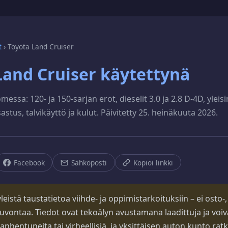
t
›
Toyota Land Cruiser
Land Cruiser käytettynä
messa: 120- ja 150-sarjan erot, dieselit 3.0 ja 2.8 D-4D, yleis
stus, talvikäyttö ja kulut. Päivitetty 25. heinäkuuta 2026.
Facebook
Sähköposti
Kopioi linkki
eistä taustatietoa viihde- ja oppimistarkoituksiin – ei osto-, s
uvontaa. Tiedot ovat tekoälyn avustamana laadittuja ja voiva
vanhentuneita tai virheellisiä, ja yksittäisen auton kunto rat