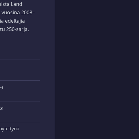
oista Land
n vuosina 2008–
a edeltäjiä
u 250-sarja,
–)
ka
käytettynä