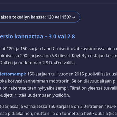
aisen tekoälyn kanssa: 120 vai 150? →
ersio kannattaa – 3.0 vai 2.8
t 120- ja 150-sarjan Land Cruiserit ovat käytännössä aina ne
kokoisessa 200-sarjassa on V8-diesel. Käytetyn ostajan keske
-4D:n ja uudemman 2.8 D-4D:n välillä.
lettomampi:
150-sarjaan tuli vuoden 2015 puolivälissä uusi 
 joka korvasi vanhemman moottorin. Se on tilavuudeltaan 
ja on rakenteeltaan nykyaikaisempi. Tämä on yleensä turvalli
budjetti riittää uudempaan yksilöön.
-sarjassa ja varhaisessa 150-sarjassa on 3.0-litrainen 1KD-F
sä pitkäikäinen, mutta sillä on tunnettuja heikkouksia (lisää 