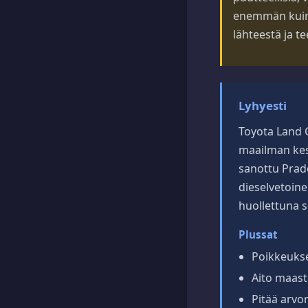
enemmän kuin v
lähteestä ja t
Lyhyesti
Toyota Land 
maailman kest
sanottu Prado
dieselvetoine
huollettuna 
Plussat
Poikkeukse
Aito maast
Pitää arvo