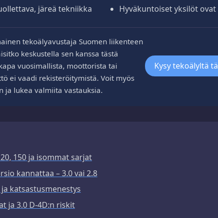
ollettava, järeä tekniikka
Hyväkuntoiset yksilöt ovat k
ainen tekoälyavustaja Suomen liikenteen
aisitko keskustella sen kanssa tästä
Kysy tekoälyltä t
kapa vuosimallista, moottorista tai
tö ei vaadi rekisteröitymistä. Voit myös
n ja lukea valmiita vastauksia.
20, 150 ja isommat sarjat
rsio kannattaa – 3.0 vai 2.8
 ja katsastusmenestys
t ja 3.0 D-4D:n riskit