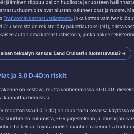
ärjääminen riippuu paljon huollosta ja ruosteen hallinnast
ä katsastushuomioita ovat alustan kuluneet osat ja ruoste. Ma
la
Traficomin katsastustilastosta
, joka kattaa vain henkilöau
ruisereista on rekisteröity pakettiautoksi (N1), niistä vas
ratkaisee auton oma katsastushistoria, jonka näkee rekisteri
maisen tekoälyn kanssa: Land Cruiserin luotettavuus? →
at ja 3.0 D-4D:n riskit
rakenne on kestävä, mutta vanhemmassa 3.0 D-4D -dieselis
ka kannattaa tiedostaa.
-moottorissa (3.0 D-4D) on raportoitu kovassa käytössä oll
issä suuttimien kulumista, EGR-järjestelmän ja imusarjan kar
tien halkeilua. Toyota uudisti mäntien rakennetta tuotann