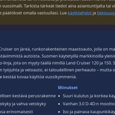
uosimalli. Tarkista tärkeät tiedot aina asiantuntijalta tai vi
ee päätökset omalla vastuullasi. Lue
käyttöehdot
ja
tietosuoj
Cruiser on järeä, runkorakenteinen maastoauto, jolla on m
ävimmistä autoista. Suomen käytetyillä markkinoilla yleisi
-linja, jota on myyty täällä nimillä Land Cruiser 120 ja 150. 
n työjuhta ja vetoauto, ei taloudellinen perheauto – mutta o
se kestää kovaa käyttöä vuosikymmeniä.
Miinukset
llisen kestävä perusrakenne
Suuri kulutus ja korkea k
okyky ja vahva vetokyky
Vanhan 3.0 D-4D:n moottori
nsa erinomaisesti
Iso ja painava kaupunkikä