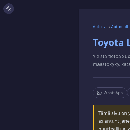
Autot.ai
›
Automalli
Toyota 
Yleistä tietoa Suo
maastokyky, katsa
WhatsApp
Tämä sivu on yl
asiantuntijane
puutteellisia, 