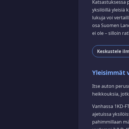
Katsastuksessa p
yksilöillä yleisi
lukuja voi vertail
osa Suomen Land C
ei ole – silloin 
Keskustele il
Yleisimmät vi
Itse auton perus
heikkouksia, jot
Vanhassa 1KD-FTV
ajetuissa yksilö
pahimmillaan män