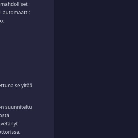
ä mahdolliset
i automaatti;
o.
ttuna se yltää
 on suunniteltu
osta
 vetänyt
ttorissa.