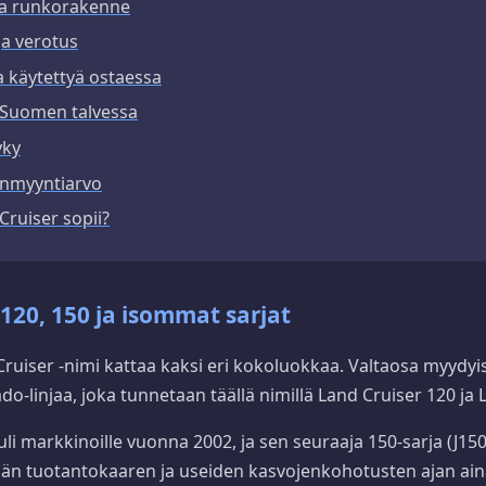
ja runkorakenne
ja verotus
a käytettyä ostaessa
 Suomen talvessa
yky
eenmyyntiarvo
Cruiser sopii?
120, 150 ja isommat sarjat
uiser -nimi kattaa kaksi eri kokoluokkaa. Valtaosa myydyis
do-linjaa, joka tunnetaan täällä nimillä Land Cruiser 120 ja 
tuli markkinoille vuonna 2002, ja sen seuraaja 150-sarja (J150
kän tuotantokaaren ja useiden kasvojenkohotusten ajan ai