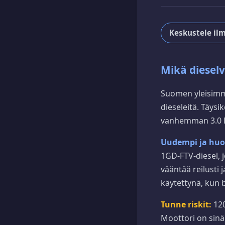
Keskustele ilm
Mikä dieselv
Suomen yleisimmä
dieseleitä. Täysi
vanhemman 3.0 D
Uudempi ja huo
1GD-FTV-diesel,
vääntää reilusti 
käytettynä, kun 
Tunne riskit:
120
Moottori on sinän