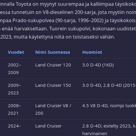
innalla Toyota on myynyt suurempaa ja kalliimpaa täysikok
essa tunnetuin on V8-dieselinen 200-sarja, jota myytiin noi
mpaa Prado-sukupolvea (90-sarja, 1996–2002) ja täysikokoisi
 enää harvakseltaan. Tuorein sukupolvi, kokonaan uudistett
 2023, mutta käytettynä niitä on toistaiseksi vähän.
Vuodet
Nimi Suomessa
Huomiot
2002–
Land Cruiser 120
3.0 D-4D (1KD)
2009
2009–
Land Cruiser 150
3.0 D-4D, 2.8 D-4D (2015
2023
2008–
Land Cruiser V8 /
4.5 V8 D-4D, isompi luok
2021
200
2024–
Land Cruiser
2.8 D-4D; esitelty 2023, 
harvinainen