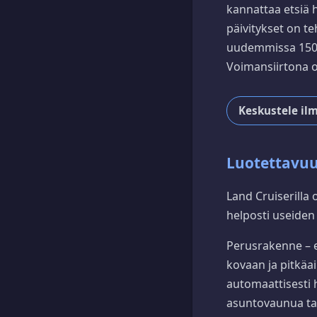
kannattaa etsiä h
päivitykset on t
uudemmissa 150-s
Voimansiirtona o
Keskustele ilm
Luotettavuu
Land Cruiserilla
helposti useiden
Perusrakenne – er
kovaan ja pitkäa
automaattisesti 
asuntovaunua tai