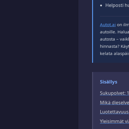
Helposti hu
Autot.ai
on ilm
autoille. Halu
autosta – vaik
hinnasta? Käyt
kelata alaspäi
Sisällys
Sukupolvet: 1
Mikä dieselve
Luotettavuus
Yleisimmät via