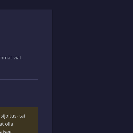
immät viat,
ijoitus- tai
t olla
kaisee