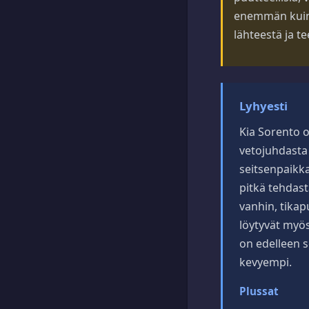
enemmän kuin v
lähteestä ja t
Lyhyesti
Kia Sorento 
vetojuhdasta 
seitsenpaikka
pitkä tehdast
vanhin, tika
löytyvät myös
on edelleen s
kevyempi.
Plussat