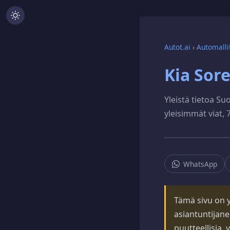
Autot.ai
›
Automalli
Kia Sor
Yleistä tietoa Su
yleisimmät viat, 7
WhatsApp
Tämä sivu on yl
asiantuntijane
puutteellisia, 