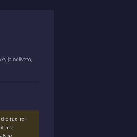
ky ja neliveto,
ijoitus- tai
t olla
kaisee