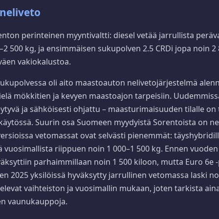
neliveto
nton perinteinen myyntivaltti: diesel vetää jarrullista perä
00–2 500 kg, ja ensimmäisen sukupolven 2.5 CRDi jopa noin 2 8
äen vakiokalustoa.
kupolvessa oli aito maastoauton nelivetojärjestelmä alen
vielä mökkitien ja kevyen maastoajon tarpeisiin. Uudemmis
ytyvä ja sähköisesti ohjattu – maasturimaisuuden tilalle on 
tokäytössä. Suurin osa Suomeen myydyistä Sorentoista on nel
versioissa vetomassat ovat selvästi pienemmät: täyshybridil
llä vuosimallista riippuen noin 1 000–1 500 kg. Ennen vuode
väksyttiin parhaimmillaan noin 1 500 kiloon, mutta Euro 6e
en 2025 yksilöissä hyväksytty jarrullinen vetomassa laski no
televat vaihteiston ja vuosimallin mukaan, joten tarkista ain
nen vaunukauppoja.