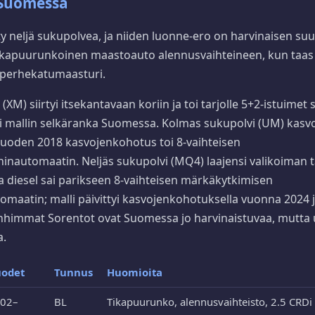
 Suomessa
y neljä sukupolvea, ja niiden luonne-ero on harvinaisen su
tikapuurunkoinen maastoauto alennusvaihteineen, kun taas 
y perhekatumaasturi.
(XM) siirtyi itsekantavaan koriin ja toi tarjolle 5+2-istuimet 
uli mallin selkäranka Suomessa. Kolmas sukupolvi (UM) kasvo
 vuoden 2018 kasvojenkohotus toi 8-vaihteisen
utomaatin. Neljäs sukupolvi (MQ4) laajensi valikoiman tä
ja diesel sai parikseen 8-vaihteisen märkäkytkimisen
omaatin; malli päivittyi kasvojenkohotuksella vuonna 2024 j
himmat Sorentot ovat Suomessa jo harvinaistuvaa, mutta u
a.
odet
Tunnus
Huomioita
02–
BL
Tikapuurunko, alennusvaihteisto, 2.5 CRDi