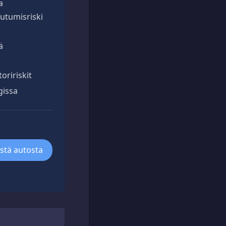
a
utumisriski
ä
oririskit
gissa
ästä autosta