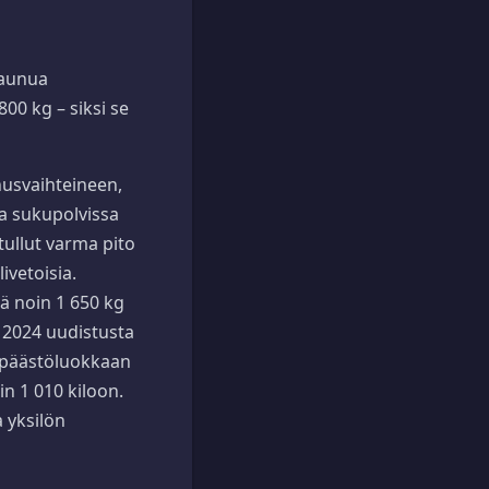
vaunua
00 kg – siksi se
nusvaihteineen,
sa sukupolvissa
tullut varma pito
ivetoisia.
lä noin 1 650 kg
n 2024 uudistusta
 -päästöluokkaan
in 1 010 kiloon.
a yksilön