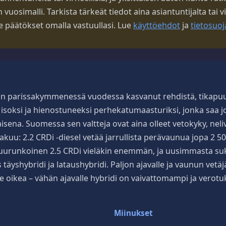
uosimalli. Tarkista tärkeät tiedot aina asiantuntijalta tai vi
ee päätökset omalla vastuullasi. Lue
käyttöehdot
ja
tietosuoj
on parissakymmenessä vuodessa kasvanut rehdistä, tikapu
isoksi ja hienostuneeksi perhekatumaasturiksi, jonka saa j
isena. Suomessa sen valtteja ovat aina olleet vetokyky, neli
akuu: 2.2 CRDi -diesel vetää jarrullista perävaunua jopa 2 50
puurunkoinen 2.5 CRDi vieläkin enemmän, ja uusimmasta su
 täyshybridi ja lataushybridi. Paljon ajavalle ja vaunun vetäj
e oikea – vähän ajavalle hybridi on vaivattomampi ja verot
Miinukset