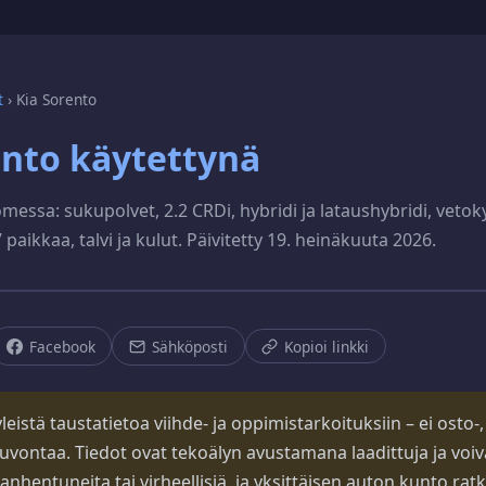
t
›
Kia Sorento
ento käytettynä
omessa: sukupolvet, 2.2 CRDi, hybridi ja lataushybridi, vetoky
 paikkaa, talvi ja kulut. Päivitetty 19. heinäkuuta 2026.
Facebook
Sähköposti
Kopioi linkki
eistä taustatietoa viihde- ja oppimistarkoituksiin – ei osto-, s
uvontaa. Tiedot ovat tekoälyn avustamana laadittuja ja voiva
vanhentuneita tai virheellisiä, ja yksittäisen auton kunto rat