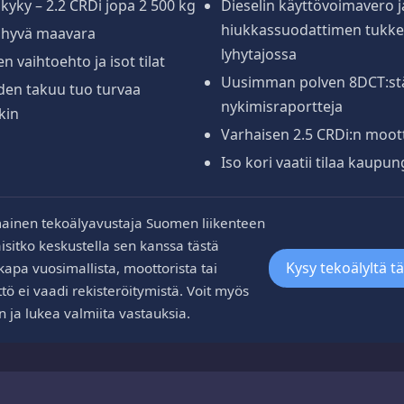
kyky – 2.2 CRDi jopa 2 500 kg
Dieselin käyttövoimavero j
hiukkassuodattimen tukke
a hyvä maavara
lyhytajossa
n vaihtoehto ja isot tilat
Uusimman polven 8DCT:st
den takuu tuo turvaa
nykimisraportteja
kin
Varhaisen 2.5 CRDi:n moott
Iso kori vaatii tilaa kaupun
ainen tekoälyavustaja Suomen liikenteen
aisitko keskustella sen kanssa tästä
Kysy tekoälyltä t
kapa vuosimallista, moottorista tai
tö ei vaadi rekisteröitymistä. Voit myös
n ja lukea valmiita vastauksia.