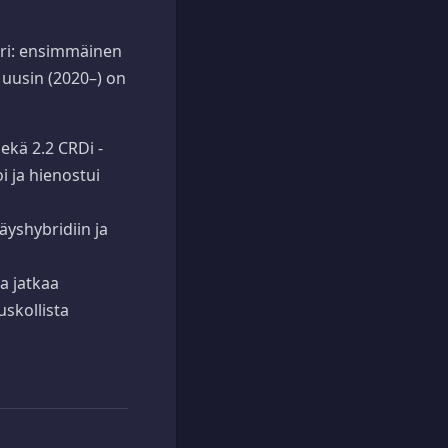
uri: ensimmäinen
uusin (2020–) on
sekä 2.2 CRDi -
i ja hienostui
yshybridiin ja
a jatkaa
skollista