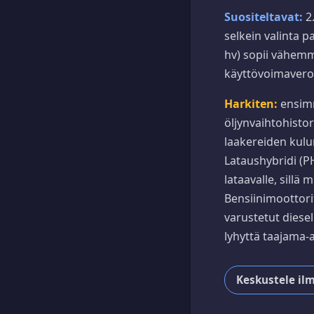
Suositeltavat:
2.
selkein valinta p
hv) sopii vähemm
käyttövoimavero
Harkiten:
ensimm
öljynvaihtohistor
laakereiden kulum
Lataushybridi (PH
lataavalle, sill
Bensiinimoottori
varustetut diesel
lyhyttä taajama-a
Keskustele il