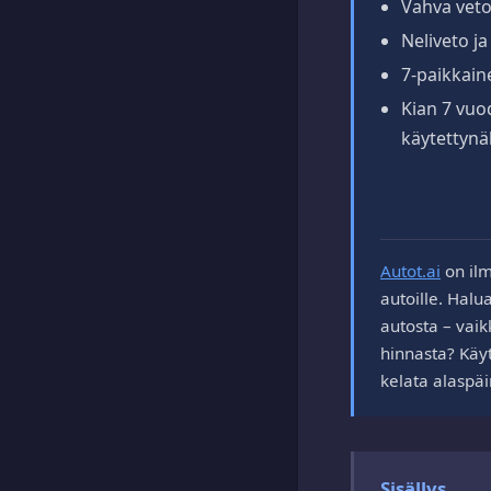
Vahva veto
Neliveto j
7-paikkaine
Kian 7 vuo
käytettynä
Autot.ai
on ilm
autoille. Halu
autosta – vaik
hinnasta? Käyt
kelata alaspäi
Sisällys