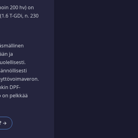
oin 200 hv) on
(1.6 T-GDi, n. 230
äsmällinen
ään ja
olellisesti.
ännöllisesti
käyttövoimaveron.
kin DPF-
jo on pelkkää
? →