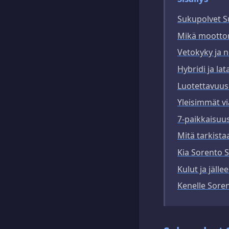
Sukupolvet 
Mikä moottori
Vetokyky ja n
Hybridi ja la
Luotettavuus
Yleisimmät vi
7-paikkaisuus 
Mitä tarkista
Kia Sorento 
Kulut ja jäll
Kenelle Soren