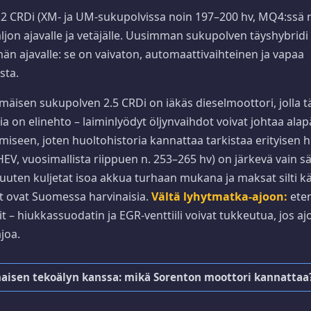
2 CRDi (XM- ja UM-sukupolvissa noin 197–200 hv, MQ4:ssä n
aljon ajavalle ja vetäjälle. Uusimman sukupolven täyshybridi 
än ajavalle: se on vaivaton, automaattivaihteinen ja vapaa
sta.
äisen sukupolven 2.5 CRDi on iäkäs dieselmoottori, jolla t
ia on elinehto – laiminlyödyt öljynvaihdot voivat johtaa alap
iseen, joten huoltohistoria kannattaa tarkistaa erityisen hu
EV, vuosimallista riippuen n. 253–265 hv) on järkevä vain sä
ä muuten kuljetat isoa akkua turhaan mukana ja maksat silti 
t ovat Suomessa harvinaisia.
Vältä lyhytmatka-ajoon:
eten
it – hiukkassuodatin ja EGR-venttiili voivat tukkeutua, jos a
joa.
maisen tekoälyn kanssa: mikä Sorenton moottori kannattaa