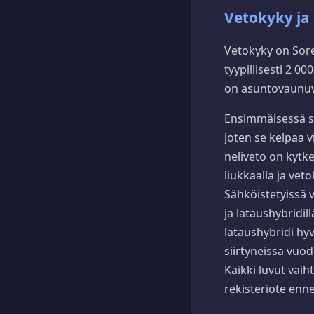
Vetokyky ja 
Vetokyky on Sore
tyypillisesti 2 0
on asuntovaunuv
Ensimmäisessä su
joten se kelpaa 
neliveto on kytke
liukkaalla ja ve
Sähköistetyissä 
ja lataushybridi
lataushybridi hy
siirtyneissä vuod
Kaikki luvut vaih
rekisteriote en