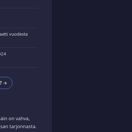
atti vuodesta
2024
n? →
äin on vahva,
osan tarjonnasta.