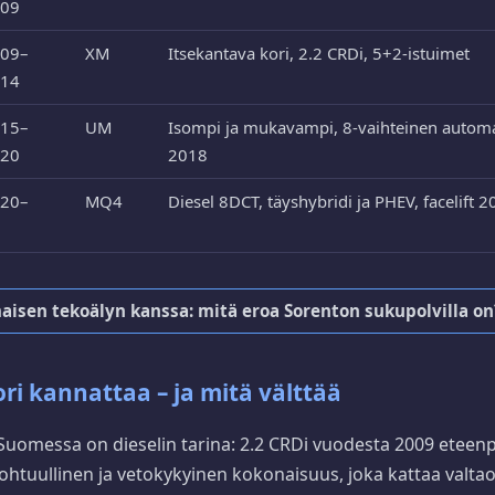
09
09–
XM
Itsekantava kori, 2.2 CRDi, 5+2-istuimet
14
15–
UM
Isompi ja mukavampi, 8-vaihteinen automa
20
2018
20–
MQ4
Diesel 8DCT, täyshybridi ja PHEV, facelift 
aisen tekoälyn kanssa: mitä eroa Sorenton sukupolvilla o
i kannattaa – ja mitä välttää
Suomessa on dieselin tarina: 2.2 CRDi vuodesta 2009 eteenp
ohtuullinen ja vetokykyinen kokonaisuus, joka kattaa valta