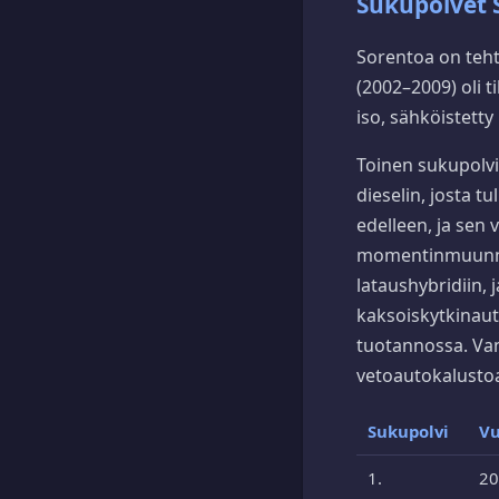
Sukupolvet
Sorentoa on teht
(2002–2009) oli 
iso, sähköistett
Toinen sukupolvi 
dieselin, josta t
edelleen, ja sen
momentinmuunnina
lataushybridiin, 
kaksoiskytkinaut
tuotannossa. Van
vetoautokalusto
Sukupolvi
Vu
1.
20