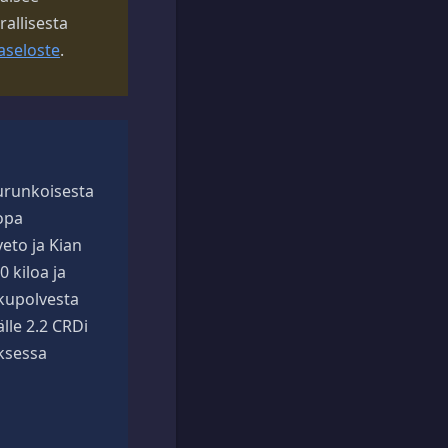
rallisesta
aseloste
.
urunkoisesta
opa
veto ja Kian
0 kiloa ja
kupolvesta
älle 2.2 CRDi
uksessa