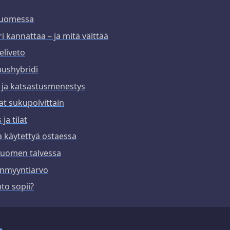
Suomessa
 kannattaa – ja mitä välttää
eliveto
taushybridi
 ja katsastusmenestys
at sukupolvittain
ja tilat
a käytettyä ostaessa
Suomen talvessa
eenmyyntiarvo
to sopii?