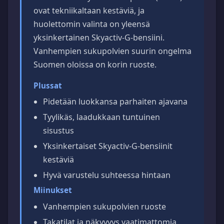
ovat tekniikaltaan kestäviä, ja
huolettomin valinta on yleensä
yksinkertainen Skyactiv-G-bensiini.
Vanhempien sukupolvien suurin ongelma
Suomen oloissa on korin ruoste.
Plussat
Pidetään luokkansa parhaiten ajavana
Tyylikäs, laadukkaan tuntuinen
sisustus
Yksinkertaiset Skyactiv-G-bensiinit
kestäviä
Hyvä varustelu suhteessa hintaan
Miinukset
Vanhempien sukupolvien ruoste
Takatilat ja näkyvyys vaatimattomia