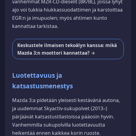
vanhemmat MZR-CD-dieselit (BK/BL), joissa lyhyt
ajo voi tukkia hiukkassuodattimen ja karstoittaa
EGR:n ja imupuolen; myös ahtimen kunto
kannattaa tarkistaa.
Keskustele ilmaisen tekoälyn kanssa: mikä
Mazda 3:n moottori kannattaa? →
Luotettavuus ja
katsastusmenestys
Mazda 3:a pidetään yleisesti kestävänä autona,
ja uudemmat Skyactiv-sukupolvet (2013–)
pärjäävät katsastustilastoissa pääosin hyvin.
Vanhemmilla sukupolvilla luotettavuutta
heikentää ennen kaikkea korin ruoste.