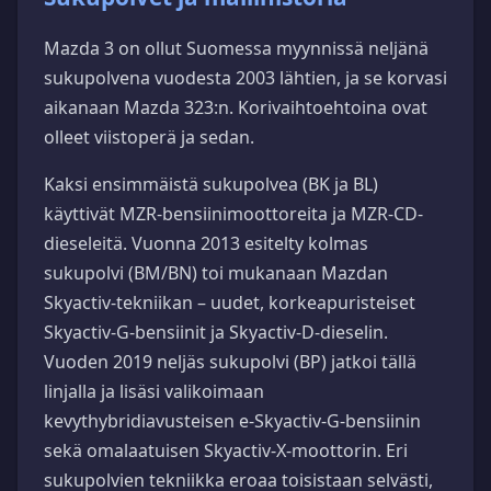
Mazda 3 on ollut Suomessa myynnissä neljänä
sukupolvena vuodesta 2003 lähtien, ja se korvasi
aikanaan Mazda 323:n. Korivaihtoehtoina ovat
olleet viistoperä ja sedan.
Kaksi ensimmäistä sukupolvea (BK ja BL)
käyttivät MZR-bensiinimoottoreita ja MZR-CD-
dieseleitä. Vuonna 2013 esitelty kolmas
sukupolvi (BM/BN) toi mukanaan Mazdan
Skyactiv-tekniikan – uudet, korkeapuristeiset
Skyactiv-G-bensiinit ja Skyactiv-D-dieselin.
Vuoden 2019 neljäs sukupolvi (BP) jatkoi tällä
linjalla ja lisäsi valikoimaan
kevythybridiavusteisen e-Skyactiv-G-bensiinin
sekä omalaatuisen Skyactiv-X-moottorin. Eri
sukupolvien tekniikka eroaa toisistaan selvästi,