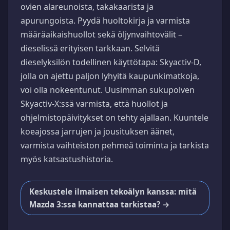
ovien alareunoista, takakaarista ja
apurungoista. Pyydä huoltokirja ja varmista
määräaikaishuollot sekä öljynvaihtovälit –
dieselissä erityisen tarkkaan. Selvitä
dieselyksilön todellinen käyttötapa: Skyactiv-D,
jolla on ajettu paljon lyhyitä kaupunkimatkoja,
voi olla nokeentunut. Uusimman sukupolven
Skyactiv-X:ssä varmista, että huollot ja
ohjelmistopäivitykset on tehty ajallaan. Kuuntele
koeajossa jarrujen ja jousituksen äänet,
varmista vaihteiston pehmeä toiminta ja tarkista
myös katsastushistoria.
Keskustele ilmaisen tekoälyn kanssa: mitä
Mazda 3:ssa kannattaa tarkistaa? →