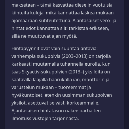
maksetaan – tämä kasvattaa dieselin vuotuisia
kiinteitä kuluja, mikä kannattaa laskea mukaan
ajomäärään suhteutettuna. Ajantasaiset vero- ja
hintatiedot kannattaa silti tarkistaa erikseen,
sillä ne muuttuvat ajan myötä.
Hintapyynnit ovat vain suuntaa-antavia:
vanhempia sukupolvia (2003–2013) on tarjolla
karkeasti muutamalla tuhannella eurolla, kun
taas Skyactiv-sukupolvien (2013–) yksilöitä on
saatavilla laajalla haarukalla iän, moottorin ja
varustelun mukaan – tuoreemmat ja
hyväkuntoiset, etenkin uusimman sukupolven
yksilöt, asettuvat selvästi korkeammalle.
Ajantasaisen hintatason näkee parhaiten
ilmoitussivustojen tarjonnasta.