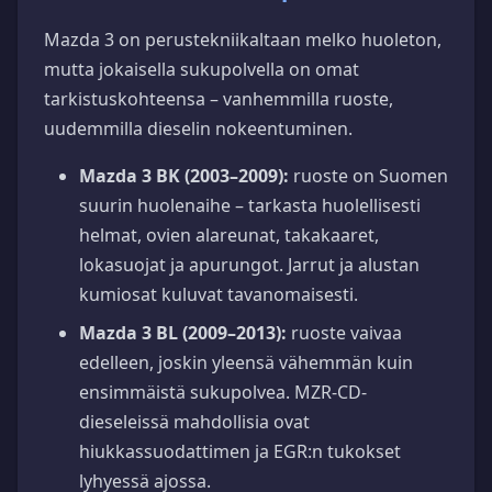
Mazda 3 on perustekniikaltaan melko huoleton,
mutta jokaisella sukupolvella on omat
tarkistuskohteensa – vanhemmilla ruoste,
uudemmilla dieselin nokeentuminen.
Mazda 3 BK (2003–2009):
ruoste on Suomen
suurin huolenaihe – tarkasta huolellisesti
helmat, ovien alareunat, takakaaret,
lokasuojat ja apurungot. Jarrut ja alustan
kumiosat kuluvat tavanomaisesti.
Mazda 3 BL (2009–2013):
ruoste vaivaa
edelleen, joskin yleensä vähemmän kuin
ensimmäistä sukupolvea. MZR-CD-
dieseleissä mahdollisia ovat
hiukkassuodattimen ja EGR:n tukokset
lyhyessä ajossa.