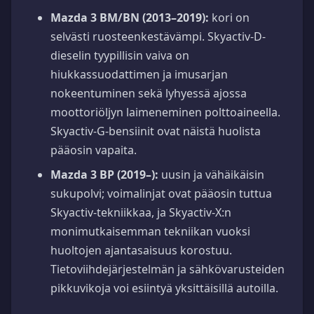
Mazda 3 BM/BN (2013–2019):
kori on
selvästi ruosteenkestävämpi. Skyactiv-D-
dieselin tyypillisin vaiva on
hiukkassuodattimen ja imusarjan
nokeentuminen sekä lyhyessä ajossa
moottoriöljyn laimeneminen polttoaineella.
Skyactiv-G-bensiinit ovat näistä huolista
pääosin vapaita.
Mazda 3 BP (2019–):
uusin ja vähäikäisin
sukupolvi; voimalinjat ovat pääosin tuttua
Skyactiv-tekniikkaa, ja Skyactiv-X:n
monimutkaisemman tekniikan vuoksi
huoltojen ajantasaisuus korostuu.
Tietoviihdejärjestelmän ja sähkövarusteiden
pikkuvikoja voi esiintyä yksittäisillä autoilla.