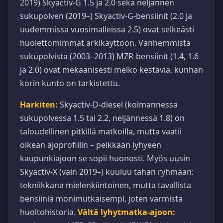
2019) Skyactiv-G 1.5 ja 2.0 sekä neljännen
sukupolven (2019–) Skyactiv-G-bensiinit (2.0 ja
uudemmissa vuosimalleissa 2.5) ovat selkeästi
huolettomimmat arkikäyttöön. Vanhemmista
sukupolvista (2003–2013) MZR-bensiinit (1.4, 1.6
ja 2.0) ovat mekaanisesti melko kestäviä, kunhan
korin kunto on tarkistettu.
Harkiten:
Skyactiv-D-diesel (kolmannessa
sukupolvessa 1.5 tai 2.2, neljännessä 1.8) on
taloudellinen pitkillä matkoilla, mutta vaatii
oikean ajoprofiilin – pelkkään lyhyeen
kaupunkiajoon se sopii huonosti. Myös uusin
Skyactiv-X (vain 2019–) kuuluu tähän ryhmään:
tekniikkana mielenkiintoinen, mutta tavallista
bensiiniä monimutkaisempi, joten varmista
huoltohistoria.
Vältä lyhytmatka-ajoon: