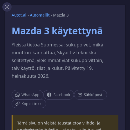
Autot.ai
›
Automallit
›
Mazda 3
Mazda 3 käytettynä
Yleistä tietoa Suomessa: sukupolvet, mikä
moottori kannattaa, Skyactiv-tekniikka
selitettynä, yleisimmät viat sukupolvittain,
talvikäyttö, tilat ja kulut. Päivitetty 19.
heinäkuuta 2026.
WhatsApp
Facebook
Sähköposti
Kopioi linkki
Tämä sivu on yleistä taustatietoa viihde- ja
oppimistarkoituksiin – ei osto-, sijoitus- tai