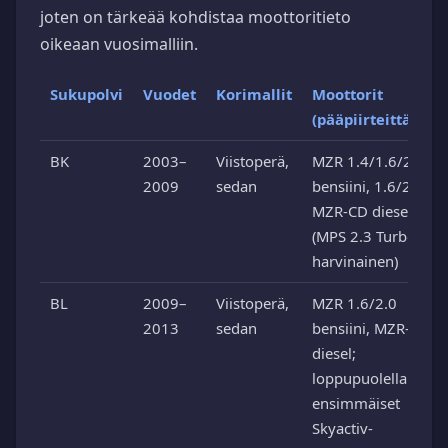
joten on tärkeää kohdistaa moottoritieto
oikeaan vuosimalliin.
Sukupolvi
Vuodet
Korimallit
Moottorit
(pääpiirteittäin)
BK
2003–
Viistoperä,
MZR 1.4/1.6/2.0
2009
sedan
bensiini, 1.6/2.0
MZR-CD diesel
(MPS 2.3 Turbo
harvinainen)
BL
2009–
Viistoperä,
MZR 1.6/2.0
2013
sedan
bensiini, MZR-CD
diesel;
loppupuolella
ensimmäiset
Skyactiv-