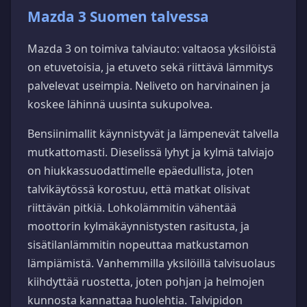
Mazda 3 Suomen talvessa
Mazda 3 on toimiva talviauto: valtaosa yksilöistä
on etuvetoisia, ja etuveto sekä riittävä lämmitys
palvelevat useimpia. Neliveto on harvinainen ja
koskee lähinnä uusinta sukupolvea.
Bensiinimallit käynnistyvät ja lämpenevät talvella
mutkattomasti. Dieselissä lyhyt ja kylmä talviajo
on hiukkassuodattimelle epäedullista, joten
talvikäytössä korostuu, että matkat olisivat
riittävän pitkiä. Lohkolämmitin vähentää
moottorin kylmäkäynnistysten rasitusta, ja
sisätilanlämmitin nopeuttaa matkustamon
lämpiämistä. Vanhemmilla yksilöillä talvisuolaus
kiihdyttää ruostetta, joten pohjan ja helmojen
kunnosta kannattaa huolehtia. Talvipidon