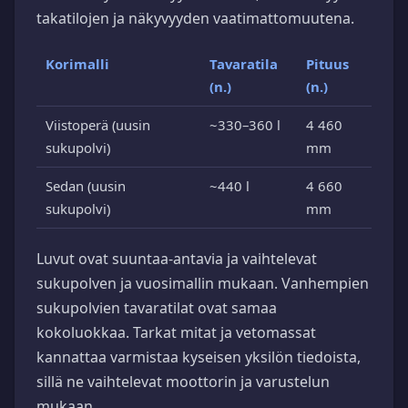
takatilojen ja näkyvyyden vaatimattomuutena.
Korimalli
Tavaratila
Pituus
(n.)
(n.)
Viistoperä (uusin
~330–360 l
4 460
sukupolvi)
mm
Sedan (uusin
~440 l
4 660
sukupolvi)
mm
Luvut ovat suuntaa-antavia ja vaihtelevat
sukupolven ja vuosimallin mukaan. Vanhempien
sukupolvien tavaratilat ovat samaa
kokoluokkaa. Tarkat mitat ja vetomassat
kannattaa varmistaa kyseisen yksilön tiedoista,
sillä ne vaihtelevat moottorin ja varustelun
mukaan.