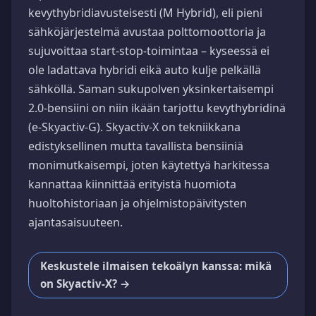
kevythybridiavusteisesti (M Hybrid), eli pieni
sähköjärjestelmä avustaa polttomoottoria ja
sujuvoittaa start-stop-toimintaa – kyseessä ei
ole ladattava hybridi eikä auto kulje pelkällä
sähköllä. Saman sukupolven yksinkertaisempi
2.0-bensiini on niin ikään tarjottu kevythybridinä
(e-Skyactiv-G). Skyactiv-X on tekniikkana
edistyksellinen mutta tavallista bensiiniä
monimutkaisempi, joten käytettyä harkitessa
kannattaa kiinnittää erityistä huomiota
huoltohistoriaan ja ohjelmistopäivitysten
ajantasaisuuteen.
Keskustele ilmaisen tekoälyn kanssa: mikä
on Skyactiv-X? →