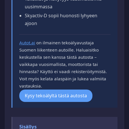
uusimmassa
Skyactiv-D sopii huonosti lyhyeen
ajoon
Autot.ai
on ilmainen tekoälyavustaja
Suomen liikenteen autoille. Haluaisitko
keskustella sen kanssa tästä autosta –
vaikkapa vuosimallista, moottorista tai
hinnasta? Käyttö ei vaadi rekisteröitymistä.
Voit myös kelata alaspäin ja lukea valmiita
vastauksia.
Kysy tekoälyltä tästä autosta
Sisällys