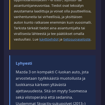
asiantuntijaneuvontaa. Tiedot ovat tekoälyn
avustamana laadittuja ja voivat olla puutteellisia,
vanhentuneita tai virheellisiä, ja yksittäisen
auton kunto ratkaisee enemmän kuin vuosimalli.
Tarkista tärkeät tiedot aina asiantuntijalta tai
virallisesta lähteestä ja tee päätökset omalla
vastuullasi. Lue
käyttöehdot
ja
tietosuojaseloste
.
Lyhyesti
Mazda 3 on kompakti C-luokan auto, jota
arvostetaan tyylikkäästä muotoilusta ja
luokkansa kärkeen yltävästä
ajettavuudesta. Sitä on myyty Suomessa
sekä viistoperänä että sedanina.
Uudemmat Skyactiv-sukupolvet (2013–)