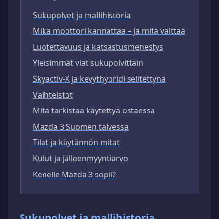
Sukupolvet ja mallihistoria
Mikä moottori kannattaa – ja mitä välttää
Luotettavuus ja katsastusmenestys
Yleisimmät viat sukupolvittain
Skyactiv-X ja kevythybridi selitettynä
Vaihteistot
Mitä tarkistaa käytettyä ostaessa
Mazda 3 Suomen talvessa
Tilat ja käytännön mitat
Kulut ja jälleenmyyntiarvo
Kenelle Mazda 3 sopii?
Sukupolvet ja mallihistoria