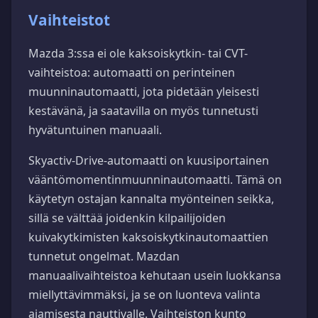
Vaihteistot
Mazda 3:ssa ei ole kaksoiskytkin- tai CVT-
vaihteistoa: automaatti on perinteinen
muunninautomaatti, jota pidetään yleisesti
kestävänä, ja saatavilla on myös tunnetusti
hyvätuntuinen manuaali.
Skyactiv-Drive-automaatti on kuusiportainen
vääntömomentinmuunninautomaatti. Tämä on
käytetyn ostajan kannalta myönteinen seikka,
sillä se välttää joidenkin kilpailijoiden
kuivakytkimisten kaksoiskytkinautomaattien
tunnetut ongelmat. Mazdan
manuaalivaihteistoa kehutaan usein luokkansa
miellyttävimmäksi, ja se on luonteva valinta
ajamisesta nauttivalle. Vaihteiston kunto