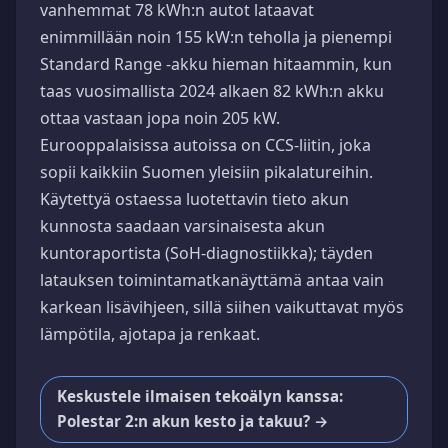
vanhemmat 78 kWh:n autot lataavat
enimmillään noin 155 kW:n teholla ja pienempi
Standard Range -akku hieman hitaammin, kun
taas vuosimallista 2024 alkaen 82 kWh:n akku
ottaa vastaan jopa noin 205 kW.
Eurooppalaisissa autoissa on CCS-liitin, joka
sopii kaikkiin Suomen yleisiin pikalatureihin.
Käytettyä ostaessa luotettavin tieto akun
kunnosta saadaan varsinaisesta akun
kuntoraportista (SoH-diagnostiikka); täyden
latauksen toimintamatkanäyttämä antaa vain
karkean lisävihjeen, sillä siihen vaikuttavat myös
lämpötila, ajotapa ja renkaat.
Keskustele ilmaisen tekoälyn kanssa:
Polestar 2:n akun kesto ja takuu? →