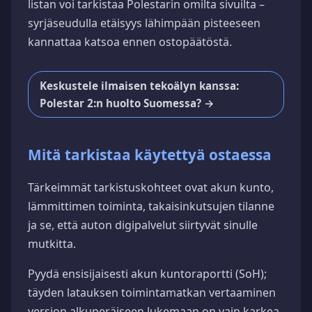
listan voi tarkistaa Polestarin omilta sivuilta –
syrjäseudulla etäisyys lähimpään pisteeseen
kannattaa katsoa ennen ostopäätöstä.
Keskustele ilmaisen tekoälyn kanssa:
Polestar 2:n huolto Suomessa? →
Mitä tarkistaa käytettyä ostaessa
Tärkeimmät tarkistuskohteet ovat akun kunto,
lämmittimen toiminta, takaisinkutsujen tilanne
ja se, että auton digipalvelut siirtyvät sinulle
mutkitta.
Pyydä ensisijaisesti akun kuntoraportti (SoH);
täyden latauksen toimintamatkan vertaaminen
version alkuperäiseen lukemaan on vain karkea