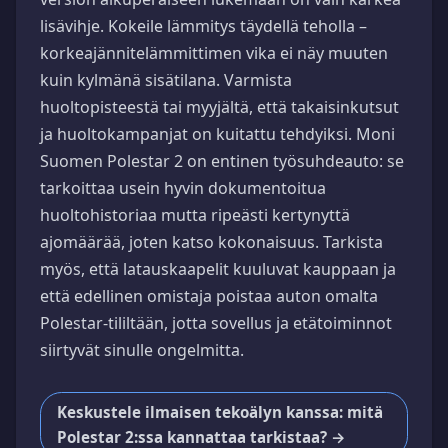
lisävihje. Kokeile lämmitys täydellä teholla –
korkeajännitelämmittimen vika ei näy muuten
kuin kylmänä sisätilana. Varmista
huoltopisteestä tai myyjältä, että takaisinkutsut
ja huoltokampanjat on kuitattu tehdyiksi. Moni
Suomen Polestar 2 on entinen työsuhdeauto: se
tarkoittaa usein hyvin dokumentoitua
huoltohistoriaa mutta ripeästi kertynyttä
ajomäärää, joten katso kokonaisuus. Tarkista
myös, että latauskaapelit kuuluvat kauppaan ja
että edellinen omistaja poistaa auton omalta
Polestar-tililtään, jotta sovellus ja etätoiminnot
siirtyvät sinulle ongelmitta.
Keskustele ilmaisen tekoälyn kanssa: mitä
Polestar 2:ssa kannattaa tarkistaa? →