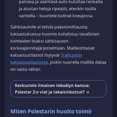
painava ja vääntävä auto kuluttaa renkaita
ja alustan heloja ripeästi, etenkin isoilla
vanteilla – kuuntele kolinat koeajossa.
Sähköautolle ei tehdä päästömittausta;
katsastuksessa huomio kohdistuu tavallisten
kohteiden lisäksi sähköauton
korkeajännitejärjestelmään. Mallikohtaiset
katsastustilastot löytyvät
Traficomin
katsastustilastosta
, joskin nuorella mallilla dataa
on vasta vähän.
Keskustele ilmaisen tekoälyn kanssa:
Polestar 2:n viat ja takaisinkutsut? →
Miten Polestarin huolto toimii