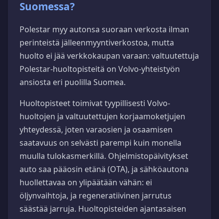
Suomessa?
Polestar myy autonsa suoraan verkosta ilman
perinteistä jälleenmyyntiverkostoa, mutta
huolto ei jää verkkokaupan varaan: valtuutettuja
Polestar-huoltopisteitä on Volvo-yhteistyön
ansiosta eri puolilla Suomea.
Huoltopisteet toimivat tyypillisesti Volvo-
huoltojen ja valtuutettujen korjaamoketjujen
yhteydessä, joten varaosien ja osaamisen
saatavuus on selvästi parempi kuin monella
muulla tulokasmerkillä. Ohjelmistopäivitykset
auto saa pääosin etänä (OTA), ja sähköautona
huollettavaa on ylipäätään vähän: ei
öljynvaihtoja, ja regeneratiivinen jarrutus
säästää jarruja. Huoltopisteiden ajantasaisen