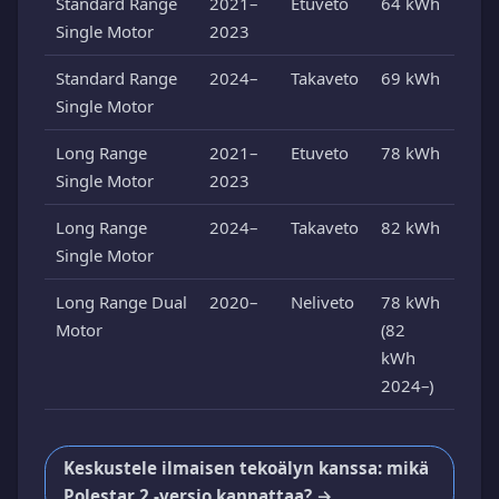
Standard Range
2021–
Etuveto
64 kWh
Single Motor
2023
Standard Range
2024–
Takaveto
69 kWh
Single Motor
Long Range
2021–
Etuveto
78 kWh
Single Motor
2023
Long Range
2024–
Takaveto
82 kWh
Single Motor
Long Range Dual
2020–
Neliveto
78 kWh
Motor
(82
kWh
2024–)
Keskustele ilmaisen tekoälyn kanssa: mikä
Polestar 2 -versio kannattaa? →