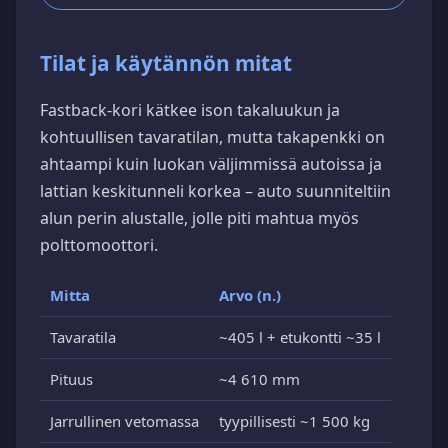
Tilat ja käytännön mitat
Fastback-kori kätkee ison takaluukun ja
kohtuullisen tavaratilan, mutta takapenkki on
ahtaampi kuin luokan väljimmissä autoissa ja
lattian keskitunneli korkea – auto suunniteltiin
alun perin alustalle, jolle piti mahtua myös
polttomoottori.
Mitta
Arvo (n.)
Tavaratila
~405 l + etukontti ~35 l
Pituus
~4 610 mm
Jarrullinen vetomassa
tyypillisesti ~1 500 kg