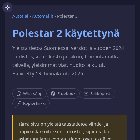
Autot.ai
›
Automallit
›
Polestar 2
Polestar 2 käytettynä
Yleistä tietoa Suomessa: versiot ja vuoden 2024
uudistus, akun kesto ja takuu, toimintamatka
talvella, yleisimmät viat, huolto ja kulut.
Päivitetty 19. heinäkuuta 2026.
WhatsApp
Facebook
Sähköposti
Kopioi linkki
Tämä sivu on yleistä taustatietoa viihde- ja
oppimistarkoituksiin – ei osto-, sijoitus- tai
asiantuntijaneuvontaa. Tiedot ovat tekoälyn