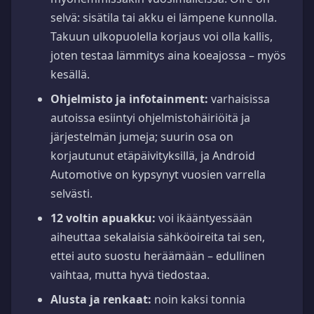
selvä: sisätila tai akku ei lämpene kunnolla.
Takuun ulkopuolella korjaus voi olla kallis,
joten testaa lämmitys aina koeajossa – myös
kesällä.
Ohjelmisto ja infotainment:
varhaisissa
autoissa esiintyi ohjelmistohäiriöitä ja
järjestelmän jumeja; suurin osa on
korjautunut etäpäivityksillä, ja Android
Automotive on kypsynyt vuosien varrella
selvästi.
12 voltin apuakku:
voi ikääntyessään
aiheuttaa sekalaisia sähköoireita tai sen,
ettei auto suostu heräämään – edullinen
vaihtaa, mutta hyvä tiedostaa.
Alusta ja renkaat:
noin kaksi tonnia