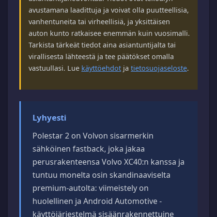
avustamana laadittuja ja voivat olla puutteellisia,
vanhentuneita tai virheellisiä, ja yksittäisen
auton kunto ratkaisee enemmän kuin vuosimalli.
Tarkista tärkeät tiedot aina asiantuntijalta tai
virallisesta lähteestä ja tee päätökset omalla
vastuullasi. Lue
käyttöehdot
ja
tietosuojaseloste
.
Lyhyesti
Polestar 2 on Volvon sisarmerkin
sähköinen fastback, joka jakaa
perusrakenteensa Volvo XC40:n kanssa ja
tuntuu monelta osin skandinaaviselta
premium-autolta: viimeistely on
huolellinen ja Android Automotive -
käyttöjärjestelmä sisäänrakennettuine