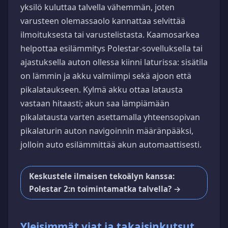
yksilö kuluttaa talvella vähemmän, joten
varusteen olemassaolo kannattaa selvittää
ilmoituksesta tai varustelistasta. Kaamosarkea
helpottaa esilämmitys Polestar-sovelluksella tai
ajastuksella auton ollessa kiinni laturissa: sisätila
on lämmin ja akku valmiimpi sekä ajoon että
pikalataukseen. Kylmä akku ottaa latausta
vastaan hitaasti; akun saa lämpiämään
pikalatausta varten asettamalla yhteensopivan
pikalaturin auton navigoinnin määränpääksi,
jolloin auto esilämmittää akun automaattisesti.
Keskustele ilmaisen tekoälyn kanssa:
Polestar 2:n toimintamatka talvella? →
Yleisimmät viat ja takaisinkutsut