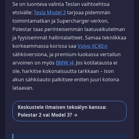
Se on luonteva valinta Teslan vaihtoehtoa
etsivälle:
Tesla Model 3
tarjoaa pidemmän
toimintamatkan ja Supercharger-verkon,
Polestar taas perinteisemmän laatuvaikutelman
ja fyysisemmät hallintalaitteet. Samaa tekniikkaa
korkeammassa korissa saa
Volvo XC40:n
sähköversiona, ja premium-luokassa vertailun
arvoinen on myös
BMW i4
. Jos kotilatausta ei
ole, harkitse kokonaisuutta tarkkaan – ison
akun sähköauto palkitsee eniten juuri kotona
lataavan.
Keskustele ilmaisen tekoälyn kanssa:
Polestar 2 vai Model 3? →