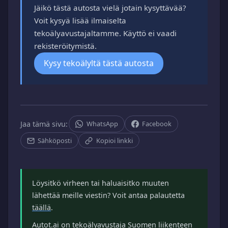
Jäikö tästä autosta vielä jotain kysyttävää?
Voit kysyä lisää ilmaiselta
tekoälyavustajaltamme. Käyttö ei vaadi
rekisteröitymistä.
Kysy tekoälyltä tästä autosta
Jaa tämä sivu:
WhatsApp
Facebook
Sähköposti
Kopioi linkki
Löysitkö virheen tai haluaisitko muuten
lähettää meille viestin? Voit antaa palautetta
täällä
.
Autot.ai
on tekoälyavustaja Suomen liikenteen