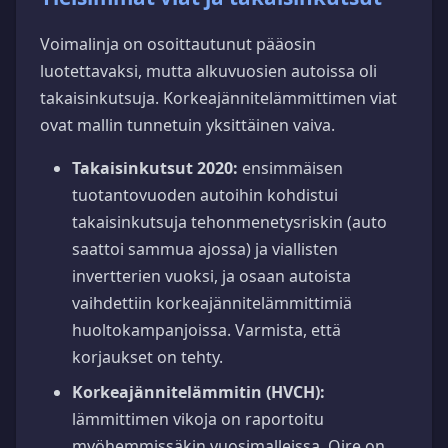
Voimalinja on osoittautunut pääosin
luotettavaksi, mutta alkuvuosien autoissa oli
takaisinkutsuja. Korkeajännitelämmittimen viat
ovat mallin tunnetuin yksittäinen vaiva.
Takaisinkutsut 2020:
ensimmäisen
tuotantovuoden autoihin kohdistui
takaisinkutsuja tehonmenetysriskin (auto
saattoi sammua ajossa) ja viallisten
invertterien vuoksi, ja osaan autoista
vaihdettiin korkeajännitelämmittimiä
huoltokampanjoissa. Varmista, että
korjaukset on tehty.
Korkeajännitelämmitin (HVCH):
lämmittimen vikoja on raportoitu
myöhemmissäkin vuosimalleissa. Oire on