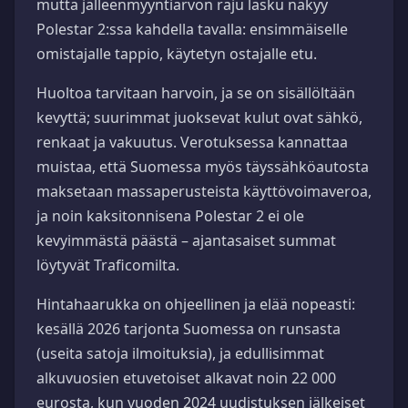
mutta jälleenmyyntiarvon raju lasku näkyy
Polestar 2:ssa kahdella tavalla: ensimmäiselle
omistajalle tappio, käytetyn ostajalle etu.
Huoltoa tarvitaan harvoin, ja se on sisällöltään
kevyttä; suurimmat juoksevat kulut ovat sähkö,
renkaat ja vakuutus. Verotuksessa kannattaa
muistaa, että Suomessa myös täyssähköautosta
maksetaan massaperusteista käyttövoimaveroa,
ja noin kaksitonnisena Polestar 2 ei ole
kevyimmästä päästä – ajantasaiset summat
löytyvät Traficomilta.
Hintahaarukka on ohjeellinen ja elää nopeasti:
kesällä 2026 tarjonta Suomessa on runsasta
(useita satoja ilmoituksia), ja edullisimmat
alkuvuosien etuvetoiset alkavat noin 22 000
eurosta, kun vuoden 2024 uudistuksen jälkeiset