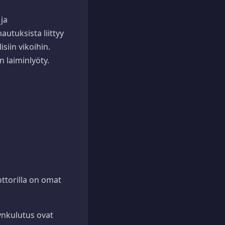
ja
utuksista liittyy
siin vikoihin.
n laiminlyöty.
ttorilla on omat
jynkulutus ovat