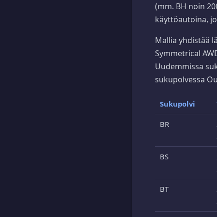
(mm. BH noin 200
käyttöautoina, j
Mallia yhdistää 
Symmetrical AWD 
Uudemmissa suku
sukupolvessa Ou
Sukupolvi
BR
BS
BT