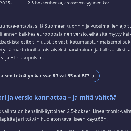
2025–
2.5 bokseribensa, crossover-tyylinen kori
uuntaa-antavia, sillä Suomeen tuonnin ja vuosimallien ajoitu
i ennen kaikkea eurooppalainen versio, eikä sitä myyty kaiki
ackista esiteltiin uusi, selvästi katumaasturimaisempi suk
illä markkinoilla toistaiseksi harvinainen ja kallis – siksi t
BS- ja BT-sukupolviin.
aisen tekoälyn kanssa: BR vai BS vai BT? →
i ja versio kannattaa – ja mitä välttää
valinta on bensiinikäyttöinen 2.5-bokseri Lineartronic-vaiht
lläpitää ja riittävän huoleton tavalliseen käyttöön.