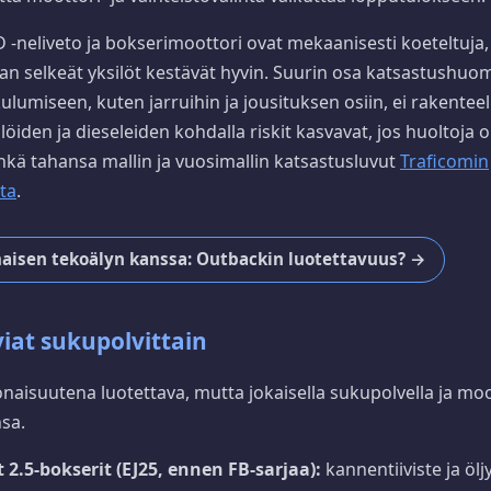
-neliveto ja bokserimoottori ovat mekaanisesti koeteltuja, 
an selkeät yksilöt kestävät hyvin. Suurin osa katsastushuoma
umiseen, kuten jarruihin ja jousituksen osiin, ei rakenteelli
iden ja dieseleiden kohdalla riskit kasvavat, jos huoltoja o
inkä tahansa mallin ja vuosimallin katsastusluvut
Traficomin
ta
.
maisen tekoälyn kanssa: Outbackin luotettavuus? →
iat sukupolvittain
aisuutena luotettava, mutta jokaisella sukupolvella ja moo
sa.
.5-bokserit (EJ25, ennen FB-sarjaa):
kannentiiviste ja öl