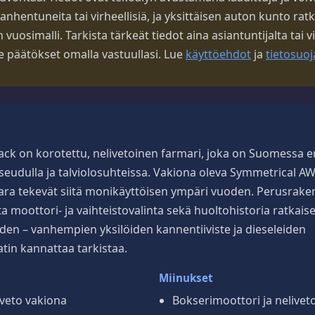
vanhentuneita tai virheellisiä, ja yksittäisen auton kunto rat
uosimalli. Tarkista tärkeät tiedot aina asiantuntijalta tai vi
ee päätökset omalla vastuullasi. Lue
käyttöehdot
ja
tietosuoj
ck on korotettu, nelivetoinen farmari, joka on Suomessa er
eudulla ja talviolosuhteissa. Vakiona oleva Symmetrical AWD
ra tekevät siitä monikäyttöisen ympäri vuoden. Perusrake
a moottori- ja vaihteistovalinta sekä huoltohistoria ratkais
en – vanhempien yksilöiden kannentiiviste ja dieseleiden
tin kannattaa tarkistaa.
Miinukset
veto vakiona
Bokserimoottori ja neliveto