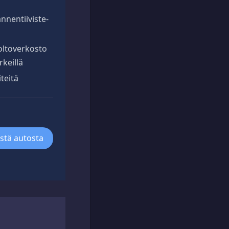
nnentiiviste-
oltoverkosto
keillä
teitä
ästä autosta