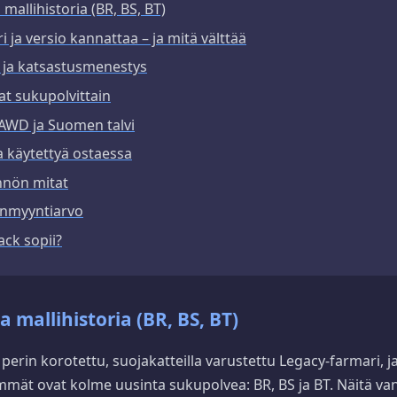
mallihistoria (BR, BS, BT)
 ja versio kannattaa – ja mitä välttää
 ja katsastusmenestys
at sukupolvittain
AWD ja Suomen talvi
a käytettyä ostaessa
ännön mitat
eenmyyntiarvo
ack sopii?
a mallihistoria (BR, BS, BT)
perin korotettu, suojakatteilla varustettu Legacy-farmari, 
immät ovat kolme uusinta sukupolvea: BR, BS ja BT. Näitä 