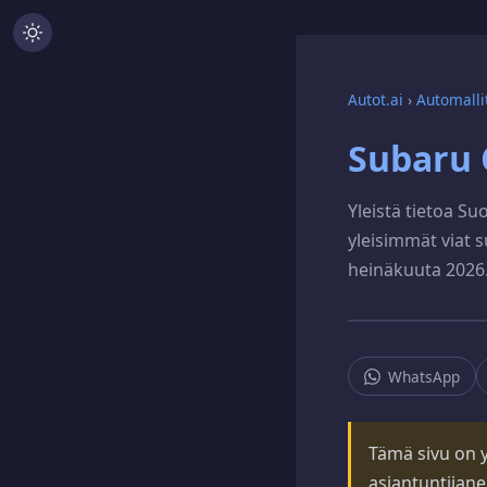
Autot.ai
›
Automalli
Subaru 
Yleistä tietoa S
yleisimmät viat su
heinäkuuta 2026
WhatsApp
Tämä sivu on yl
asiantuntijane