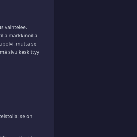
s vaihtelee.
lla markkinoilla.
upolvi, mutta se
ämä sivu keskittyy
eistolla: se on