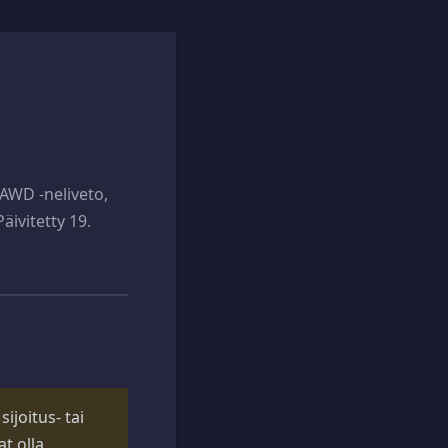
AWD -neliveto,
äivitetty 19.
ijoitus- tai
t olla