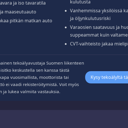
kulutusta
vara ja iso tavaratila
Vanhemmissa yksilöissä ka
- ja maaseutuauto
ja öljynkulutusriski
akaa pitkän matkan auto
Varaosien saatavuus ja hu
suppeammat kuin valtamer
CVT-vaihteisto jakaa mielipi
ainen tekoälyavustaja Suomen liikenteen
aisitko keskustella sen kanssa tästä
Kysy tekoälyltä t
kapa vuosimallista, moottorista tai
tö ei vaadi rekisteröitymistä. Voit myös
n ja lukea valmiita vastauksia.