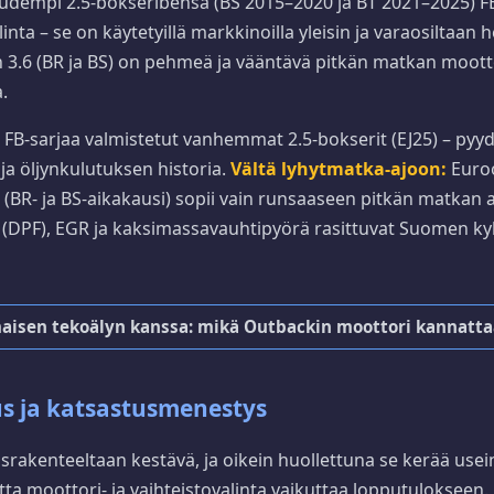
udempi 2.5-bokseribensa (BS 2015–2020 ja BT 2021–2025) F
inta – se on käytetyillä markkinoilla yleisin ja varaosiltaan h
n 3.6 (BR ja BS) on pehmeä ja vääntävä pitkän matkan moott
.
FB-sarjaa valmistetut vanhemmat 2.5-bokserit (EJ25) – pyy
ja öljynkulutuksen historia.
Vältä lyhytmatka-ajoon:
Euro
 (BR- ja BS-aikakausi) sopii vain runsaaseen pitkän matkan aj
(DPF), EGR ja kaksimassavauhtipyörä rasittuvat Suomen kylm
maisen tekoälyn kanssa: mikä Outbackin moottori kannatt
s ja katsastusmenestys
rakenteeltaan kestävä, ja oikein huollettuna se kerää usei
ta moottori- ja vaihteistovalinta vaikuttaa lopputulokseen.