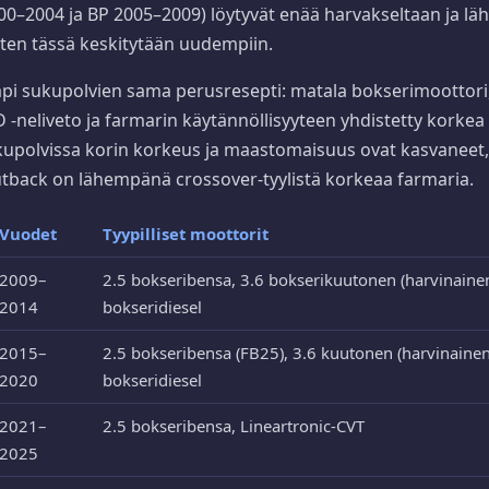
0–2004 ja BP 2005–2009) löytyvät enää harvakseltaan ja läh
oten tässä keskitytään uudempiin.
läpi sukupolvien sama perusresepti: matala bokserimoottori
-neliveto ja farmarin käytännöllisyyteen yhdistetty korkea
polvissa korin korkeus ja maastomaisuus ovat kasvaneet, 
tback on lähempänä crossover-tyylistä korkeaa farmaria.
Vuodet
Tyypilliset moottorit
2009–
2.5 bokseribensa, 3.6 bokserikuutonen (harvinainen
2014
bokseridiesel
2015–
2.5 bokseribensa (FB25), 3.6 kuutonen (harvinainen
2020
bokseridiesel
2021–
2.5 bokseribensa, Lineartronic-CVT
2025