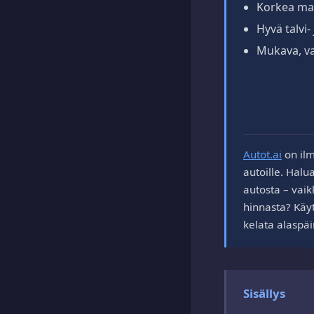
Korkea maa
Hyvä talvi
Mukava, v
Autot.ai
on ilm
autoille. Halu
autosta – vaik
hinnasta? Käyt
kelata alaspäi
Sisällys