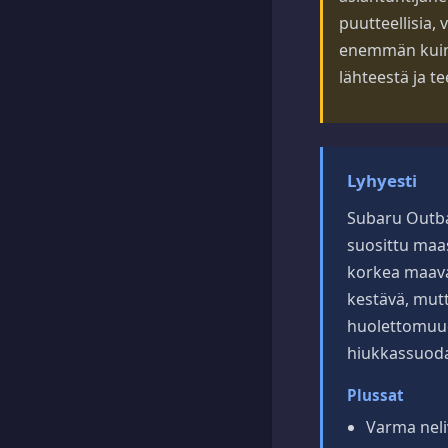
puutteellisia, 
enemmän kuin v
lähteestä ja t
Lyhyesti
Subaru Outba
suosittu maas
korkea maava
kestävä, mutt
huolettomuud
hiukkassuoda
Plussat
Varma neli