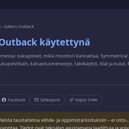
t
›
Subaru Outback
Outback käytettynä
uomessa: sukupolvet, mikä moottori kannattaa, Symmetrical 
kupolvittain, katsastusmenestys, talvikäyttö, tilat ja kulut. P
.
Facebook
Sähköposti
Kopioi linkki
eistä taustatietoa viihde- ja oppimistarkoituksiin – ei osto-, s
uvontaa. Tiedot ovat tekoälyn avustamana laadittuja ja voiva