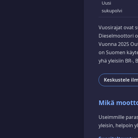
Uusi
sukupolvi
Vuosirajat ovat s
Dieselmoottori ol
Vuonna 2025 Outb
on Suomen käytety
yhä yleisiin BR-, 
Keskustele ilm
Mikä moottor
Useimmille paras 
yleisin, helpoin y