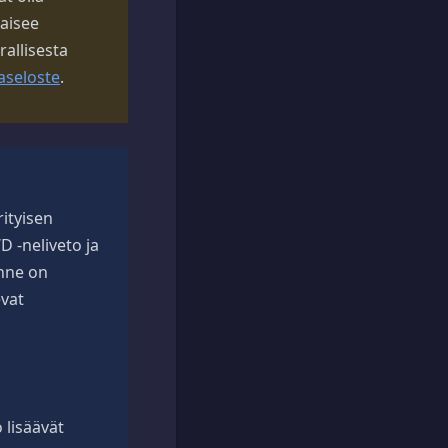
kaisee
rallisesta
aseloste
.
ityisen
 -neliveto ja
nne on
evat
 lisäävät