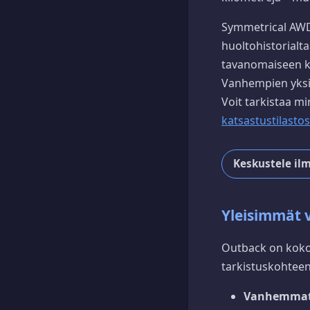
Symmetrical AWD 
huoltohistorialta
tavanomaiseen kul
Vanhempien yksilö
Voit tarkistaa m
katsastustilastos
Keskustele il
Yleisimmät v
Outback on kokon
tarkistuskohteen
Vanhemmat 2