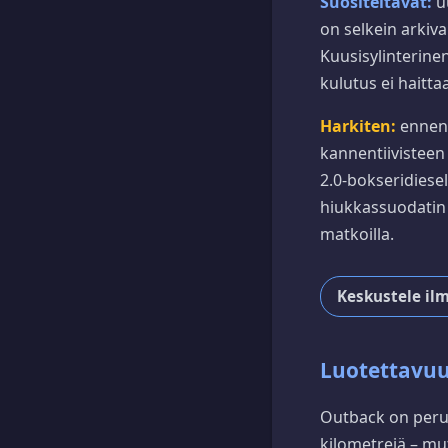
Suositeltavat:
u
on selkein arkival
Kuusisylinterine
kulutus ei haittaa
Harkiten:
ennen 
kannentiivisteen 
2.0-bokseridiesel
hiukkassuodatin 
matkoilla.
Keskustele il
Luotettavuu
Outback on perus
kilometrejä – mut