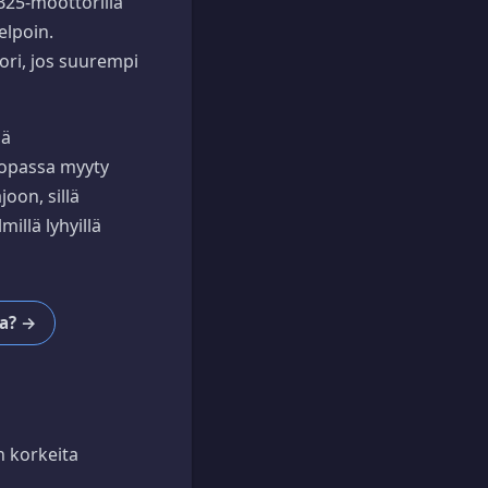
B25-moottorilla
elpoin.
ori, jos suurempi
dä
opassa myyty
oon, sillä
illä lyhyillä
aa? →
n korkeita