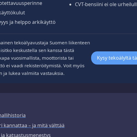
otettavuusperinne
CVT-bensiini ei ole urheilul
 käyttökulut
yys ja helppo arkikäyttö
ainen tekoälyavustaja Suomen liikenteen
aisitko keskustella sen kanssa tästä
Kysy tekoälyltä t
kapa vuosimallista, moottorista tai
tö ei vaadi rekisteröitymistä. Voit myös
n ja lukea valmiita vastauksia.
allihistoria
 kannattaa – ja mitä välttää
 ja katsastusmenestys