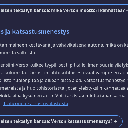
maisen tekoälyn kanssa: mikä Verson moottori kannattaa? 
s ja katsastusmenestys
tan maineen kestävänä ja vähävikaisena autona, mikä on kä
immistä valteista.
nsiini-Verso kulkee tyypillisesti pitkälle ilman suuria yllätyk
a kulumista. Diesel on lähtökohtaisesti vaativampi: sen apu
llistä huolenpitoa ja oikeanlaista ajoa. Katsastusmenestys 
lometreistä ja huoltohistoriasta, joten yleistyksiin kannatta
vioida aina kyseinen auto. Voit tarkistaa minkä tahansa mall
ut
Traficomin katsastustilastosta
.
maisen tekoälyn kanssa: Verson katsastusmenestys? →