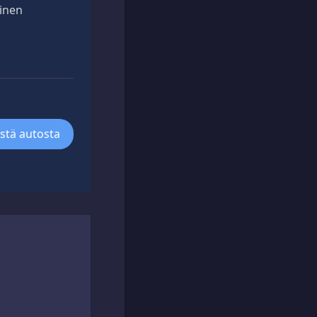
linen
ästä autosta