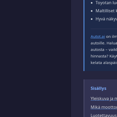
Toyotan lu
Maltilliset
Hyvä näkyv
Autot.ai
on ilm
autoille. Halu
autosta – vaik
hinnasta? Käyt
kelata alaspäi
Sisällys
Yleiskuva ja m
Mikä moottori
Luotettavuus