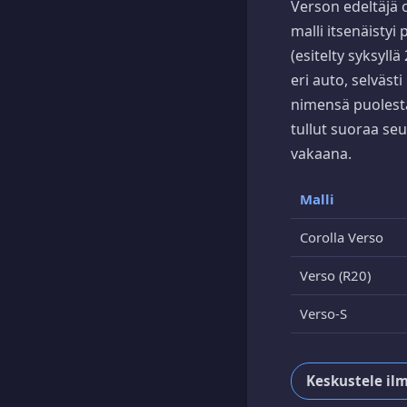
Verson edeltäjä 
malli itsenäistyi
(esitelty syksyll
eri auto, selväst
nimensä puolesta
tullut suoraa se
vakaana.
Malli
Corolla Verso
Verso (R20)
Verso-S
Keskustele ilm