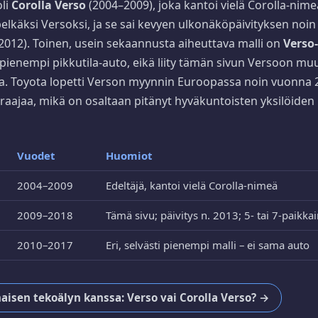
oli
Corolla Verso
(2004–2009), joka kantoi vielä Corolla-nim
 pelkäksi Versoksi, ja se sai kevyen ulkonäköpäivityksen no
ä 2012). Toinen, usein sekaannusta aiheuttava malli on
Verso
i pienempi pikkutila-auto, eikä liity tämän sivun Versoon mu
. Toyota lopetti Verson myynnin Euroopassa noin vuonna 20
uraajaa, mikä on osaltaan pitänyt hyväkuntoisten yksilöide
Vuodet
Huomiot
2004–2009
Edeltäjä, kantoi vielä Corolla-nimeä
2009–2018
Tämä sivu; päivitys n. 2013; 5- tai 7-paikka
2010–2017
Eri, selvästi pienempi malli – ei sama auto
aisen tekoälyn kanssa: Verso vai Corolla Verso? →