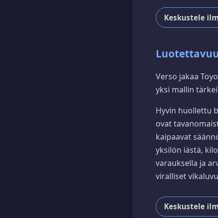
Keskustele il
Luotettavuu
Verso jakaa Toyo
yksi mallin tärke
Hyvin huollettu be
ovat tavanomaist
kaipaavat säännö
yksilön iästä, ki
varauksella ja ar
viralliset vikaluv
Keskustele il