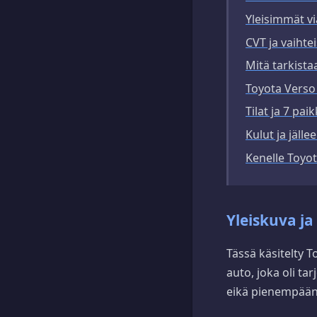
Yleisimmät vi
CVT ja vaihte
Mitä tarkista
Toyota Verso
Tilat ja 7 pai
Kulut ja jäll
Kenelle Toyot
Yleiskuva ja
Tässä käsitelty T
auto, joka oli ta
eikä pienempään 