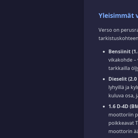
Yleisimmät v
Verso on perusra
tarkistuskohteen
Bensiinit (1
vikakohde – 
tarkkailla öl
Dieselit (2.0
lyhyillä ja k
kuluva osa, j
1.6 D-4D (B
moottoriin p
poikkeavat T
moottorin ä