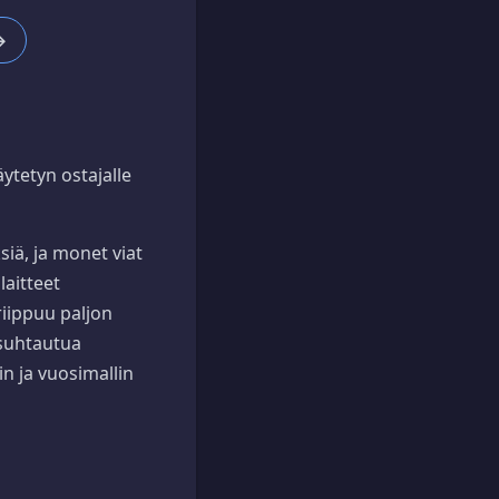
→
ytetyn ostajalle
siä, ja monet viat
laitteet
riippuu paljon
a suhtautua
in ja vuosimallin