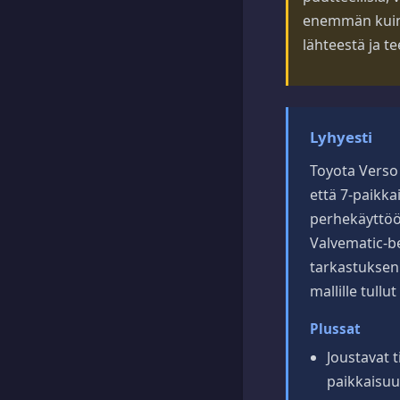
enemmän kuin v
lähteestä ja t
Lyhyesti
Toyota Verso 
että 7-paikk
perhekäyttöön
Valvematic-be
tarkastuksen
mallille tullu
Plussat
Joustavat t
paikkaisu