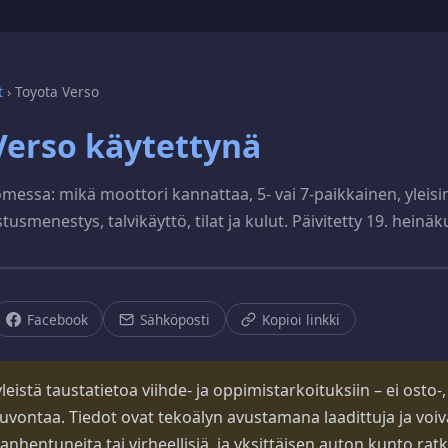
t
›
Toyota Verso
Verso käytettynä
omessa: mikä moottori kannattaa, 5- vai 7-paikkainen, yleisi
stusmenestys, talvikäyttö, tilat ja kulut. Päivitetty 19. heinä
Facebook
Sähköposti
Kopioi linkki
eistä taustatietoa viihde- ja oppimistarkoituksiin – ei osto-, s
uvontaa. Tiedot ovat tekoälyn avustamana laadittuja ja voiva
vanhentuneita tai virheellisiä, ja yksittäisen auton kunto rat