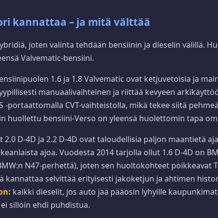
i kannattaa – ja mitä välttää
ybridiä, joten valinta tehdään bensiinin ja dieselin välillä. 
eensä Valvematic-bensiini.
nsiinipuolen 1.6 ja 1.8 Valvematic ovat ketjuvetoisia ja mai
yypillisesti manuaalivaihteinen ja riittää kevyeen arkikäyttöön
S -portaattomalla CVT-vaihteistolla, mikä tekee siitä pehme
n huollettu bensiini-Verso on yleensä huolettomin tapa omi
t 2.0 D-4D ja 2.2 D-4D ovat taloudellisia paljon maantietä aj
ikeanlaista ajoa. Vuodesta 2014 tarjolla ollut 1.6 D-4D on B
BMW:n N47-perhettä), joten sen huoltokohteet poikkeavat 
sä kannattaa selvittää erityisesti jakoketjun ja ahtimen histo
on:
kaikki dieselit, jos auto jää pääosin lyhyille kaupunkimatko
i silloin ehdi puhdistua.