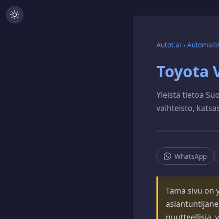
Autot.ai
›
Automalli
Toyota 
Yleistä tietoa Su
vaihteisto, katsa
WhatsApp
Tämä sivu on yl
asiantuntijane
puutteellisia, 