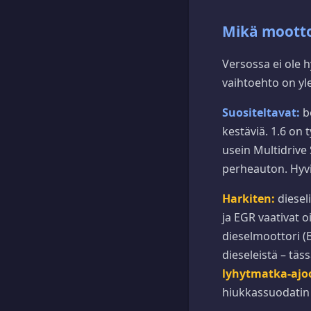
Mikä moottor
Versossa ei ole h
vaihtoehto on yl
Suositeltavat:
be
kestäviä. 1.6 on t
usein Multidrive 
perheauton. Hyvi
Harkiten:
dieseli
ja EGR vaativat o
dieselmoottori (
dieseleistä – täs
lyhytmatka-ajo
hiukkassuodatin e