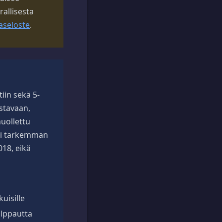
rallisesta
aseloste
.
iin sekä 5-
stavaan,
uollettu
atii tarkemman
18, eikä
uisille
valppautta