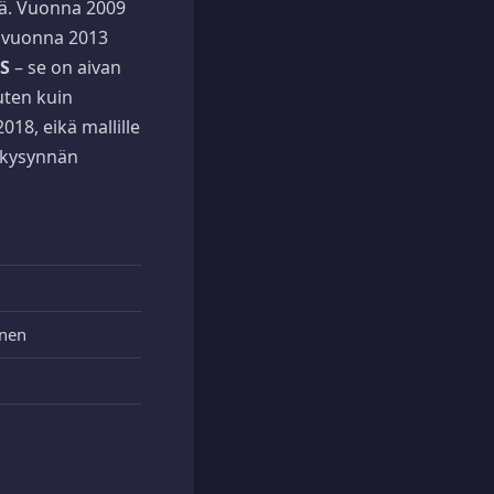
eä. Vuonna 2009
in vuonna 2013
-S
– se on aivan
uten kuin
18, eikä mallille
n kysynnän
inen