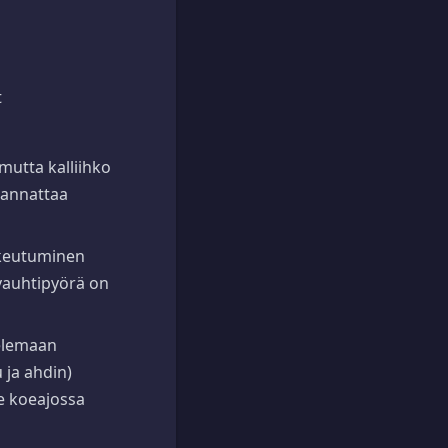
t
mutta kalliihko
kannattaa
kkeutuminen
avauhtipyörä on
elemaan
 ja ahdin)
le koeajossa