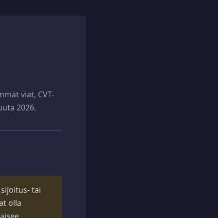
mmät viat, CVT-
kuuta 2026.
ijoitus- tai
t olla
kaisee