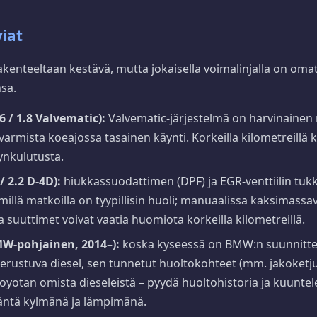
iat
kenteeltaan kestävä, mutta jokaisella voimalinjalla on oma
sa.
.6 / 1.8 Valvematic):
Valvematic-järjestelmä on harvinainen 
varmista koeajossa tasainen käynti. Korkeilla kilometreillä 
jynkulutusta.
 / 2.2 D-4D):
hiukkassuodattimen (DPF) ja EGR-venttiilin tu
ylmillä matkoilla on tyypillisin huoli; manuaalissa kaksimass
a suuttimet voivat vaatia huomiota korkeilla kilometreillä.
MW-pohjainen, 2014–):
koska kyseessä on BMW:n suunnitt
erustuva diesel, sen tunnetut huoltokohteet (mm. jakoketju
oyotan omista dieseleistä – pyydä huoltohistoria ja kuunte
äntä kylmänä ja lämpimänä.