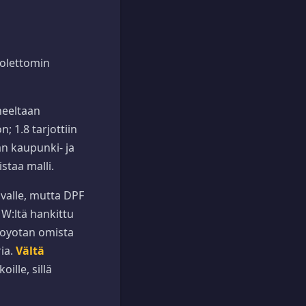
Huolettomin
neeltaan
; 1.8 tarjottiin
än kaupunki- ja
staa malli.
avalle, mutta DPF
MW:ltä hankittu
Toyotan omista
ria.
Vältä
ille, sillä