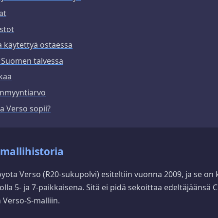
at
istot
a käytettyä ostaessa
 Suomen talvessa
kkaa
eenmyyntiarvo
a Verso sopii?
 mallihistoria
oyota Verso (R20-sukupolvi) esiteltiin vuonna 2009, ja se on 
rjolla 5- ja 7-paikkaisena. Sitä ei pidä sekoittaa edeltäjäänsä
Verso-S-malliin.