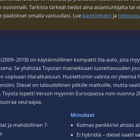
uosimalli. Tarkista tärkeät tiedot aina asiantuntijalta tai vi
ee päätökset omalla vastuullasi. Lue
käyttöehdot
ja
tietosuoj
(2009–2018) on käytännöllinen kompakti tila-auto, jota myyt
aisena. Se yhdistää Toyotan maineikkaan luotettavuuden jou
 sopivaan tilaratkaisuun. Huolettomin valinta on yleensä h
nsiini. Diesel on taloudellinen pitkille matkoille, mutta va
. Toyota lopetti Verson myynnin Euroopassa noin vuonna 20
t suoraa seuraajaa.
Miinukset
ilat ja mahdollinen 7-
Kolmas penkkirivi ahdas aik
us
Ei hybridiä – diesel vaatii 